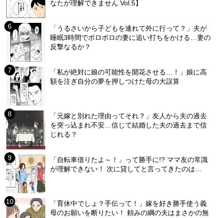
なたが理解できません Vol.5】
「うるさいから子どもを連れて外に行って？」夫が
睡眠3時間でボロボロの妻に追い打ちをかける…妻の
反撃なるか？
「私が絶対に娘の可能性を開花させる…！」娘に高
額を注ぎ自分の夢を押しつけた母の大誤算
「元嫁と別れた理由ってそれ？」友人から夫の過去
を突っ込まれ不安…信じて結婚した夫の過去まで信
じれる？
「自転車借りたよ～！」って勝手に!? ママ友の常識
が理解できない！ 次に貸してと言ってきたのは…
「育休中でしょ？手伝って！」嫁を好き勝手使う義
母のお願いを断りたい！ 頼みの綱の夫はまさかの無