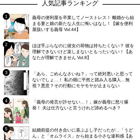
人気記事ランキング
義母の便利屋を卒業してノーストレス！ 離婚から始
まる妻と娘の新たな人生に悔いはなし！【嫁を便利
屋扱いする義母 Vol.44】
ほぼ手ぶらなのに彼女の荷物は持ちたくない？ 彼を
理解できないけど楽しまないともったいない！【あ
なたが理解できません Vol.8】
「あら、ごめんなさいね？」って絶対悪いと思って
ないでしょ…！ 私の畑に平然と踏み入る隣人…無
視？悪意？その行動にモヤモヤが止まらない
「義母の発言が許せない…！」嫁が義母に怒り爆
発！ 夫は仕方ないと言うけれど諦めるべき？
結婚前提の付き合いに喜ぶよし子だったが…「うど
ん」と「オムライス」から始まる小さな違和感【あ