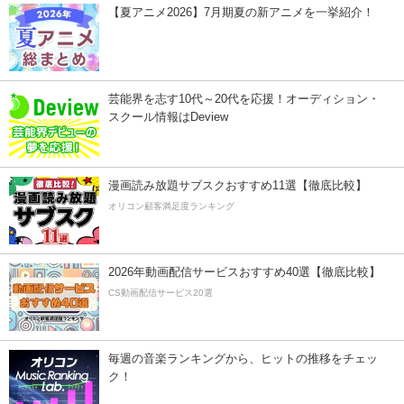
【夏アニメ2026】7月期夏の新アニメを一挙紹介！
芸能界を志す10代～20代を応援！オーディション・
スクール情報はDeview
漫画読み放題サブスクおすすめ11選【徹底比較】
オリコン顧客満足度ランキング
2026年動画配信サービスおすすめ40選【徹底比較】
CS動画配信サービス20選
毎週の音楽ランキングから、ヒットの推移をチェッ
ク！