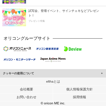
試写会、登壇イベント、サインチェキなどプレゼン
ト！
プレゼント特集
オリコングループサイト
クッキーの使用について
このサイトでは Cookie を使用して、ユーザーに合わせたコンテンツや広告の
elthaとは
表示、ソーシャル メディア機能の提供、広告の表示回数やクリック数の測定を
会社概要
個人情報保護方針
行っています。
また、ユーザーによるサイトの利用状況についても情報を収集し、ソーシャル
お問い合わせ
採用情報
メディアや広告配信、データ解析の各パートナーに提供しています。
各パートナーは、この情報とユーザーが各パートナーに提供した他の情報や、
© oricon ME inc.
ユーザーが各パートナーのサービスを使用したときに収集した他の情報を組み