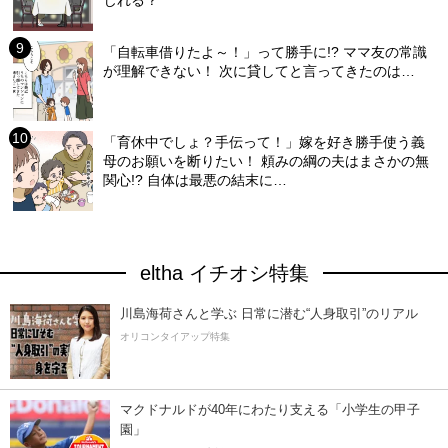
じれる？
「自転車借りたよ～！」って勝手に!? ママ友の常識
が理解できない！ 次に貸してと言ってきたのは…
「育休中でしょ？手伝って！」嫁を好き勝手使う義
母のお願いを断りたい！ 頼みの綱の夫はまさかの無
関心!? 自体は最悪の結末に…
eltha イチオシ特集
川島海荷さんと学ぶ 日常に潜む“人身取引”のリアル
オリコンタイアップ特集
マクドナルドが40年にわたり支える「小学生の甲子
園」