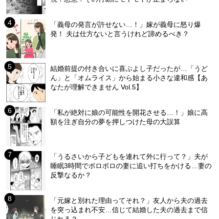
「義母の発言が許せない…！」嫁が義母に怒り爆
発！ 夫は仕方ないと言うけれど諦めるべき？
結婚前提の付き合いに喜ぶよし子だったが…「うど
ん」と「オムライス」から始まる小さな違和感【あ
なたが理解できません Vol.5】
「私が絶対に娘の可能性を開花させる…！」娘に高
額を注ぎ自分の夢を押しつけた母の大誤算
「うるさいから子どもを連れて外に行って？」夫が
睡眠3時間でボロボロの妻に追い打ちをかける…妻の
反撃なるか？
「元嫁と別れた理由ってそれ？」友人から夫の過去
を突っ込まれ不安…信じて結婚した夫の過去まで信