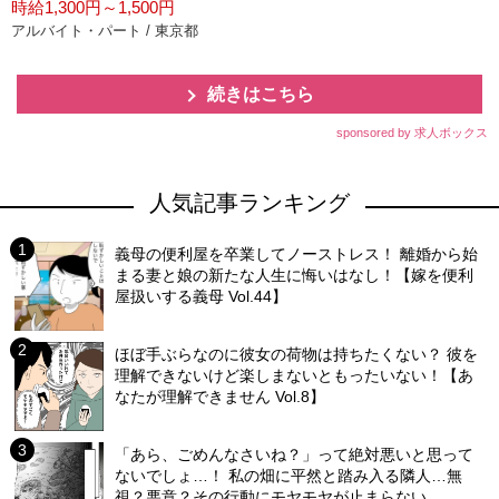
時給1,300円～1,500円
アルバイト・パート / 東京都
続きはこちら
sponsored by 求人ボックス
人気記事ランキング
義母の便利屋を卒業してノーストレス！ 離婚から始
まる妻と娘の新たな人生に悔いはなし！【嫁を便利
屋扱いする義母 Vol.44】
ほぼ手ぶらなのに彼女の荷物は持ちたくない？ 彼を
理解できないけど楽しまないともったいない！【あ
なたが理解できません Vol.8】
「あら、ごめんなさいね？」って絶対悪いと思って
ないでしょ…！ 私の畑に平然と踏み入る隣人…無
視？悪意？その行動にモヤモヤが止まらない