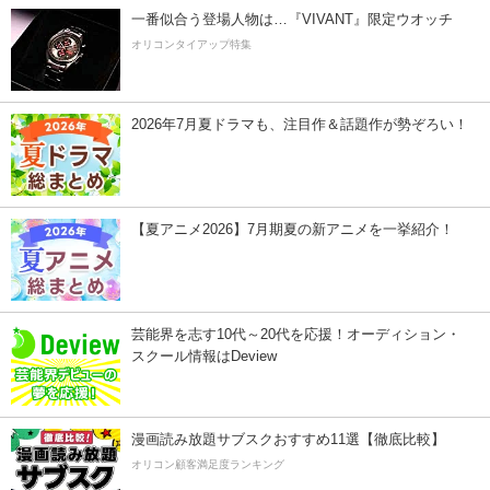
一番似合う登場人物は…『VIVANT』限定ウオッチ
オリコンタイアップ特集
2026年7月夏ドラマも、注目作＆話題作が勢ぞろい！
【夏アニメ2026】7月期夏の新アニメを一挙紹介！
芸能界を志す10代～20代を応援！オーディション・
スクール情報はDeview
漫画読み放題サブスクおすすめ11選【徹底比較】
オリコン顧客満足度ランキング