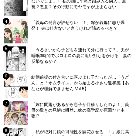
ないでしょ…！ 私の畑に平然と踏み入る隣人…無
視？悪意？その行動にモヤモヤが止まらない
「義母の発言が許せない…！」嫁が義母に怒り爆
発！ 夫は仕方ないと言うけれど諦めるべき？
「うるさいから子どもを連れて外に行って？」夫が
睡眠3時間でボロボロの妻に追い打ちをかける…妻の
反撃なるか？
結婚前提の付き合いに喜ぶよし子だったが…「うど
ん」と「オムライス」から始まる小さな違和感【あ
なたが理解できません Vol.5】
「嫁に問題があるから息子が目移りしたのよ！」義
母の驚きの見解に唖然…嫁の高学歴が原因だと主
張!?
「私が絶対に娘の可能性を開花させる…！」娘に高