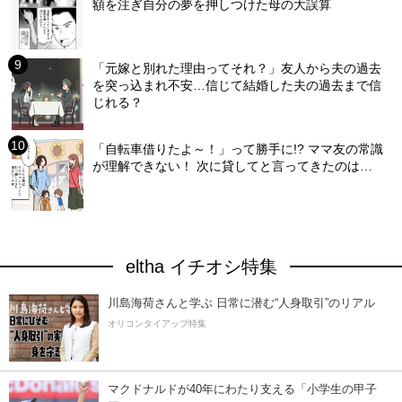
額を注ぎ自分の夢を押しつけた母の大誤算
「元嫁と別れた理由ってそれ？」友人から夫の過去
を突っ込まれ不安…信じて結婚した夫の過去まで信
じれる？
「自転車借りたよ～！」って勝手に!? ママ友の常識
が理解できない！ 次に貸してと言ってきたのは…
eltha イチオシ特集
川島海荷さんと学ぶ 日常に潜む“人身取引”のリアル
オリコンタイアップ特集
マクドナルドが40年にわたり支える「小学生の甲子