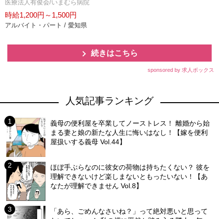
医療法人有俊会/いまむら病院
時給1,200円～1,500円
アルバイト・パート / 愛知県
続きはこちら
sponsored by 求人ボックス
人気記事ランキング
義母の便利屋を卒業してノーストレス！ 離婚から始
まる妻と娘の新たな人生に悔いはなし！【嫁を便利
屋扱いする義母 Vol.44】
ほぼ手ぶらなのに彼女の荷物は持ちたくない？ 彼を
理解できないけど楽しまないともったいない！【あ
なたが理解できません Vol.8】
「あら、ごめんなさいね？」って絶対悪いと思って