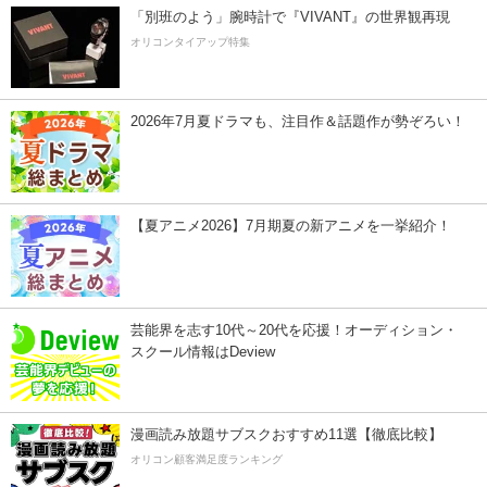
「別班のよう」腕時計で『VIVANT』の世界観再現
オリコンタイアップ特集
2026年7月夏ドラマも、注目作＆話題作が勢ぞろい！
【夏アニメ2026】7月期夏の新アニメを一挙紹介！
芸能界を志す10代～20代を応援！オーディション・
スクール情報はDeview
漫画読み放題サブスクおすすめ11選【徹底比較】
オリコン顧客満足度ランキング