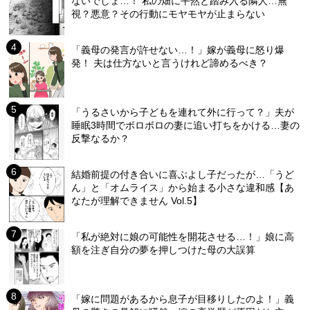
ないでしょ…！ 私の畑に平然と踏み入る隣人…無
視？悪意？その行動にモヤモヤが止まらない
「義母の発言が許せない…！」嫁が義母に怒り爆
発！ 夫は仕方ないと言うけれど諦めるべき？
「うるさいから子どもを連れて外に行って？」夫が
睡眠3時間でボロボロの妻に追い打ちをかける…妻の
反撃なるか？
結婚前提の付き合いに喜ぶよし子だったが…「うど
ん」と「オムライス」から始まる小さな違和感【あ
なたが理解できません Vol.5】
「私が絶対に娘の可能性を開花させる…！」娘に高
額を注ぎ自分の夢を押しつけた母の大誤算
「嫁に問題があるから息子が目移りしたのよ！」義