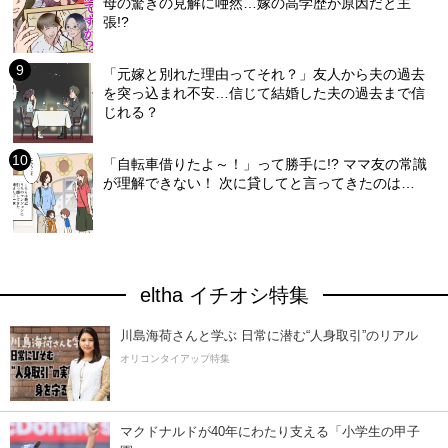
母の驚きの見解に唖然…嫁の高学歴が原因だと主
張!?
「元嫁と別れた理由ってそれ？」友人から夫の過去
を突っ込まれ不安…信じて結婚した夫の過去まで信
じれる？
「自転車借りたよ～！」って勝手に!? ママ友の常識
が理解できない！ 次に貸してと言ってきたのは…
eltha イチオシ特集
川島海荷さんと学ぶ 日常に潜む“人身取引”のリアル
オリコンタイアップ特集
マクドナルドが40年にわたり支える「小学生の甲子