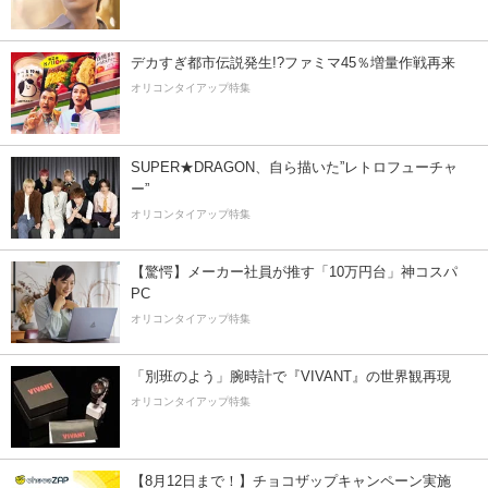
デカすぎ都市伝説発生!?ファミマ45％増量作戦再来
オリコンタイアップ特集
SUPER★DRAGON、自ら描いた”レトロフューチャ
ー”
オリコンタイアップ特集
【驚愕】メーカー社員が推す「10万円台」神コスパ
PC
オリコンタイアップ特集
「別班のよう」腕時計で『VIVANT』の世界観再現
オリコンタイアップ特集
【8月12日まで！】チョコザップキャンペーン実施