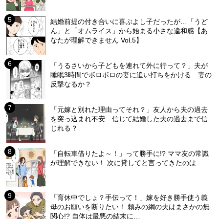
結婚前提の付き合いに喜ぶよし子だったが…「うど
ん」と「オムライス」から始まる小さな違和感【あ
なたが理解できません Vol.5】
「うるさいから子どもを連れて外に行って？」夫が
睡眠3時間でボロボロの妻に追い打ちをかける…妻の
反撃なるか？
「元嫁と別れた理由ってそれ？」友人から夫の過去
を突っ込まれ不安…信じて結婚した夫の過去まで信
じれる？
「自転車借りたよ～！」って勝手に!? ママ友の常識
が理解できない！ 次に貸してと言ってきたのは…
「育休中でしょ？手伝って！」嫁を好き勝手使う義
母のお願いを断りたい！ 頼みの綱の夫はまさかの無
関心!? 自体は最悪の結末に…