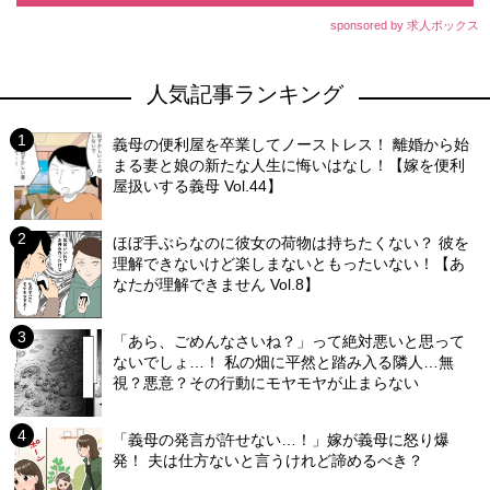
sponsored by 求人ボックス
人気記事ランキング
義母の便利屋を卒業してノーストレス！ 離婚から始
まる妻と娘の新たな人生に悔いはなし！【嫁を便利
屋扱いする義母 Vol.44】
ほぼ手ぶらなのに彼女の荷物は持ちたくない？ 彼を
理解できないけど楽しまないともったいない！【あ
なたが理解できません Vol.8】
「あら、ごめんなさいね？」って絶対悪いと思って
ないでしょ…！ 私の畑に平然と踏み入る隣人…無
視？悪意？その行動にモヤモヤが止まらない
「義母の発言が許せない…！」嫁が義母に怒り爆
発！ 夫は仕方ないと言うけれど諦めるべき？