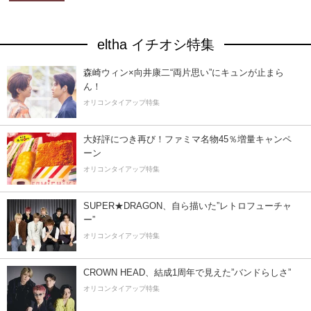
eltha イチオシ特集
森崎ウィン×向井康二“両片思い”にキュンが止まら
ん！
オリコンタイアップ特集
大好評につき再び！ファミマ名物45％増量キャンペ
ーン
オリコンタイアップ特集
SUPER★DRAGON、自ら描いた”レトロフューチャ
ー”
オリコンタイアップ特集
CROWN HEAD、結成1周年で見えた”バンドらしさ”
オリコンタイアップ特集