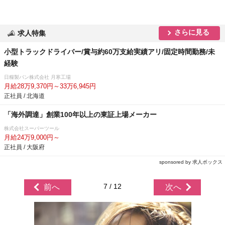
さらに見る
求人特集
小型トラックドライバー/賞与約60万支給実績アリ/固定時間勤務/未
経験
日糧製パン株式会社 月寒工場
月給28万9,370円～33万6,945円
正社員 / 北海道
「海外調達」創業100年以上の東証上場メーカー
株式会社スーパーツール
月給24万9,000円～
正社員 / 大阪府
sponsored by 求人ボックス
7 / 12
前へ
次へ