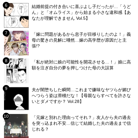
結婚前提の付き合いに喜ぶよし子だったが…「うど
ん」と「オムライス」から始まる小さな違和感【あ
なたが理解できません Vol.5】
「嫁に問題があるから息子が目移りしたのよ！」義
母の驚きの見解に唖然…嫁の高学歴が原因だと主
張!?
「私が絶対に娘の可能性を開花させる…！」娘に高
額を注ぎ自分の夢を押しつけた母の大誤算
夫が闇堕ちした瞬間…これまで嫌味なヤツらが媚び
へつらう姿は滑稽だな！【母親ならすべてを許さな
いとダメですか？ Vol.28】
「元嫁と別れた理由ってそれ？」友人から夫の過去
を突っ込まれ不安…信じて結婚した夫の過去まで信
じれる？