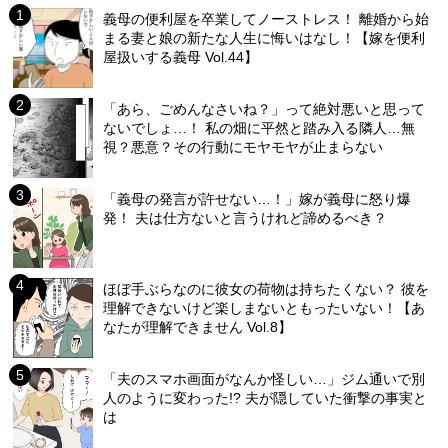
義母の便利屋を卒業してノーストレス！ 離婚から始
まる妻と娘の新たな人生に悔いはなし！【嫁を便利
屋扱いする義母 Vol.44】
「あら、ごめんなさいね？」って絶対悪いと思って
ないでしょ…！ 私の畑に平然と踏み入る隣人…無
視？悪意？その行動にモヤモヤが止まらない
「義母の発言が許せない…！」嫁が義母に怒り爆
発！ 夫は仕方ないと言うけれど諦めるべき？
ほぼ手ぶらなのに彼女の荷物は持ちたくない？ 彼を
理解できないけど楽しまないともったいない！【あ
なたが理解できません Vol.8】
「夫のスマホ画面がなんか怪しい…」ジム通いで別
人のように変わった!? 夫が隠していた衝撃の事実と
は