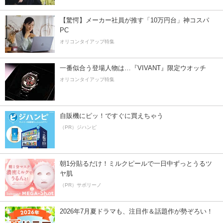
【驚愕】メーカー社員が推す「10万円台」神コスパ
PC
オリコンタイアップ特集
一番似合う登場人物は…『VIVANT』限定ウオッチ
オリコンタイアップ特集
自販機にピッ！ですぐに買えちゃう
（PR）ジハンピ
朝1分貼るだけ！ミルクピールで一日中ずっとうるツ
ヤ肌
（PR）サボリーノ
2026年7月夏ドラマも、注目作＆話題作が勢ぞろい！