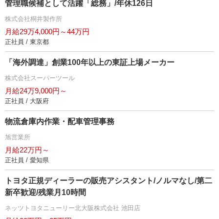
管理職候補として活躍「総務」/年休126日
株式会社桐井製作所
月給29万4,000円～44万円
正社員 / 東京都
「海外調達」創業100年以上の東証上場メーカー
株式会社スーパーツール
月給24万9,000円～
正社員 / 大阪府
物流倉庫内作業・配車管理事務
旭営業所
月給22万円～
正社員 / 愛知県
トヨタ正規ディーラーの販売アシスタント/ノルマなし/第二
新卒歓迎/残業月10時間
ネッツトヨタニューリー北大阪株式会社 池田店