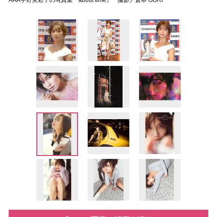
AAA宇野実彩子の写真集『about time』 撮影／倉本 GORI