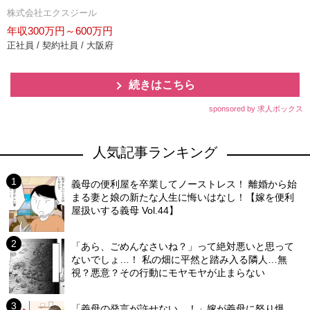
株式会社エクスジール
年収300万円～600万円
正社員 / 契約社員 / 大阪府
続きはこちら
sponsored by 求人ボックス
人気記事ランキング
義母の便利屋を卒業してノーストレス！ 離婚から始
まる妻と娘の新たな人生に悔いはなし！【嫁を便利
屋扱いする義母 Vol.44】
「あら、ごめんなさいね？」って絶対悪いと思って
ないでしょ…！ 私の畑に平然と踏み入る隣人…無
視？悪意？その行動にモヤモヤが止まらない
「義母の発言が許せない…！」嫁が義母に怒り爆