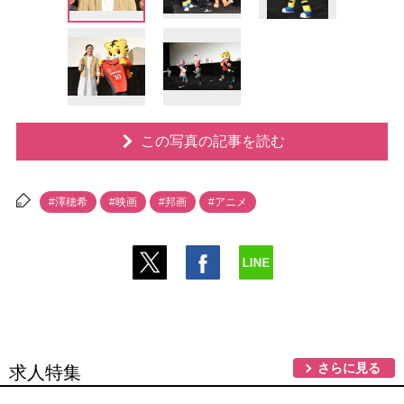
この写真の記事を読む
#澤穂希
#映画
#邦画
#アニメ
さらに見る
求人特集