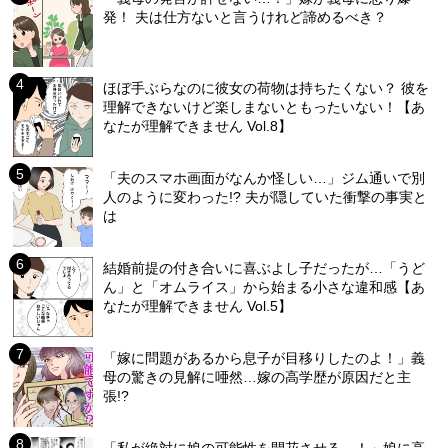
発！ 夫は仕方ないと言うけれど諦めるべき？
ほぼ手ぶらなのに彼女の荷物は持ちたくない？ 彼を
理解できないけど楽しまないともったいない！【あ
なたが理解できません Vol.8】
「夫のスマホ画面がなんか怪しい…」ジム通いで別
人のように変わった!? 夫が隠していた衝撃の事実と
は
結婚前提の付き合いに喜ぶよし子だったが…「うど
ん」と「オムライス」から始まる小さな違和感【あ
なたが理解できません Vol.5】
「嫁に問題があるから息子が目移りしたのよ！」義
母の驚きの見解に唖然…嫁の高学歴が原因だと主
張!?
「私が絶対に娘の可能性を開花させる…！」娘に高