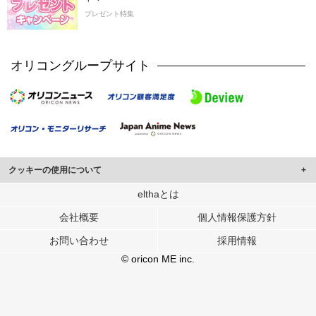
プレゼント特集
オリコングループサイト
クッキーの使用について
このサイトでは Cookie を使用して、ユーザーに合わせたコンテンツや広告の
elthaとは
表示、ソーシャル メディア機能の提供、広告の表示回数やクリック数の測定を
会社概要
個人情報保護方針
行っています。
また、ユーザーによるサイトの利用状況についても情報を収集し、ソーシャル
お問い合わせ
採用情報
メディアや広告配信、データ解析の各パートナーに提供しています。
各パートナーは、この情報とユーザーが各パートナーに提供した他の情報や、
© oricon ME inc.
ユーザーが各パートナーのサービスを使用したときに収集した他の情報を組み
合わせて使用することがあります。