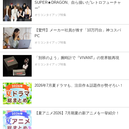
SUPER★DRAGON、自ら描いた”レトロフューチャ
ー”
オリコンタイアップ特集
【驚愕】メーカー社員が推す「10万円台」神コスパ
PC
オリコンタイアップ特集
「別班のよう」腕時計で『VIVANT』の世界観再現
オリコンタイアップ特集
2026年7月夏ドラマも、注目作＆話題作が勢ぞろい！
【夏アニメ2026】7月期夏の新アニメを一挙紹介！