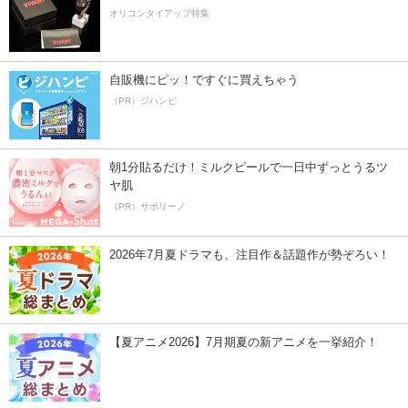
オリコンタイアップ特集
自販機にピッ！ですぐに買えちゃう
（PR）ジハンピ
朝1分貼るだけ！ミルクピールで一日中ずっとうるツ
ヤ肌
（PR）サボリーノ
2026年7月夏ドラマも、注目作＆話題作が勢ぞろい！
【夏アニメ2026】7月期夏の新アニメを一挙紹介！