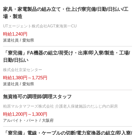
家具・家電製品の組み立て・仕上げ/寮完備/日勤/日払い/工
場・製造
UTエージェント株式会社AGT東海第一CU
時給1,240円
派遣社員 / 愛知県
「寮完備」FA機器の組立/荷受け・出庫/即入寮/製造・工場/
日勤/日払い
株式会社京栄センター
時給1,380円～1,725円
派遣社員 / 愛知県
無資格可の調理師/調理スタッフ
柏原マルタマフーズ株式会社 介護老人保健施設のだふじ内の厨房
時給1,200円～1,300円
アルバイト・パート / 大阪府
「寮完備」電線・ケーブルの切断/電力変換器の組立/即入寮/