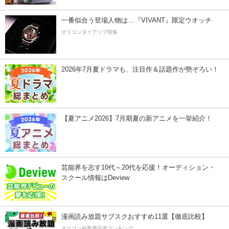
一番似合う登場人物は…『VIVANT』限定ウオッチ
オリコンタイアップ特集
2026年7月夏ドラマも、注目作＆話題作が勢ぞろい！
【夏アニメ2026】7月期夏の新アニメを一挙紹介！
芸能界を志す10代～20代を応援！オーディション・
スクール情報はDeview
漫画読み放題サブスクおすすめ11選【徹底比較】
オリコン顧客満足度ランキング