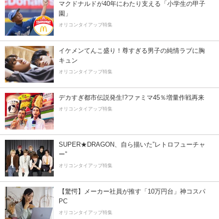
マクドナルドが40年にわたり支える「小学生の甲子
園」
オリコンタイアップ特集
イケメンてんこ盛り！尊すぎる男子の純情ラブに胸
キュン
オリコンタイアップ特集
デカすぎ都市伝説発生!?ファミマ45％増量作戦再来
オリコンタイアップ特集
SUPER★DRAGON、自ら描いた”レトロフューチャ
ー”
オリコンタイアップ特集
【驚愕】メーカー社員が推す「10万円台」神コスパ
PC
オリコンタイアップ特集