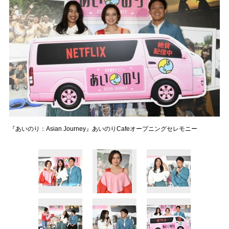
『あいのり：Asian Journey』あいのりCafeオープニングセレモニー