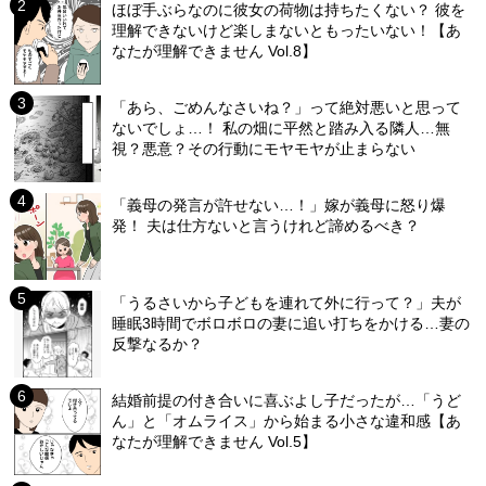
ほぼ手ぶらなのに彼女の荷物は持ちたくない？ 彼を
理解できないけど楽しまないともったいない！【あ
なたが理解できません Vol.8】
「あら、ごめんなさいね？」って絶対悪いと思って
ないでしょ…！ 私の畑に平然と踏み入る隣人…無
視？悪意？その行動にモヤモヤが止まらない
「義母の発言が許せない…！」嫁が義母に怒り爆
発！ 夫は仕方ないと言うけれど諦めるべき？
「うるさいから子どもを連れて外に行って？」夫が
睡眠3時間でボロボロの妻に追い打ちをかける…妻の
反撃なるか？
結婚前提の付き合いに喜ぶよし子だったが…「うど
ん」と「オムライス」から始まる小さな違和感【あ
なたが理解できません Vol.5】