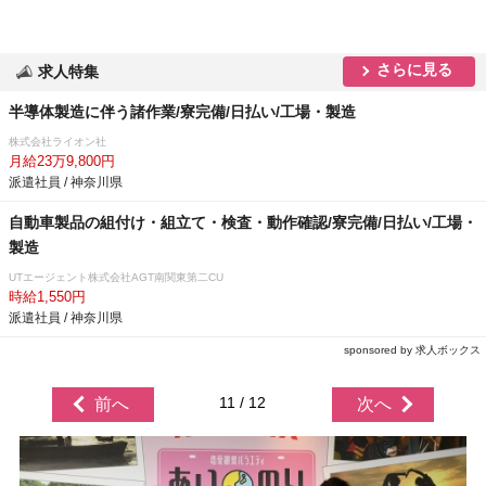
さらに見る
求人特集
半導体製造に伴う諸作業/寮完備/日払い/工場・製造
株式会社ライオン社
月給23万9,800円
派遣社員 / 神奈川県
自動車製品の組付け・組立て・検査・動作確認/寮完備/日払い/工場・
製造
UTエージェント株式会社AGT南関東第二CU
時給1,550円
派遣社員 / 神奈川県
sponsored by 求人ボックス
11 / 12
前へ
次へ