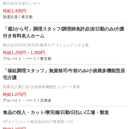
株式会社京栄センター
時給1,435円
派遣社員 / 東京都
「週2から可」調理スタッフ/調理師免許必須/日勤のみ/介護
付き有料老人ホーム
株式会社SOYOKAZE/亀有ケアコミュニティそよ風
時給1,250円～1,350円
アルバイト・パート / 東京都
「福祉調理スタッフ」無資格可/午前のみ/小規模多機能型居
宅介護
医療法人重仁会/小規模多機能型 レガート青葉
時給1,075円
アルバイト・パート / 北海道
食品の投入・カット/寮完備/日勤/日払い/工場・製造
UTエージェント株式会社AGT東海第一CU