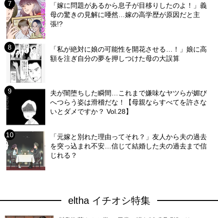
「嫁に問題があるから息子が目移りしたのよ！」義
母の驚きの見解に唖然…嫁の高学歴が原因だと主
張!?
「私が絶対に娘の可能性を開花させる…！」娘に高
額を注ぎ自分の夢を押しつけた母の大誤算
夫が闇堕ちした瞬間…これまで嫌味なヤツらが媚び
へつらう姿は滑稽だな！【母親ならすべてを許さな
いとダメですか？ Vol.28】
「元嫁と別れた理由ってそれ？」友人から夫の過去
を突っ込まれ不安…信じて結婚した夫の過去まで信
じれる？
eltha イチオシ特集