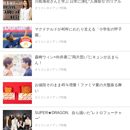
川島海荷さんと学ぶ 日常に潜む“人身取引”のリアル
オリコンタイアップ特集
マクドナルドが40年にわたり支える「小学生の甲子
園」
オリコンタイアップ特集
森崎ウィン×向井康二“両片思い”にキュンが止まら
ん！
オリコンタイアップ特集
お値段そのまま45％増量！ファミマ夏の大盤振る舞
い
オリコンタイアップ特集
SUPER★DRAGON、自ら描いた”レトロフューチャ
ー”
オリコンタイアップ特集