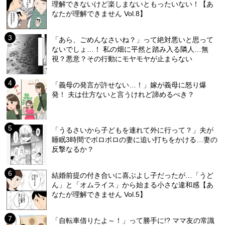
理解できないけど楽しまないともったいない！【あ
なたが理解できません Vol.8】
「あら、ごめんなさいね？」って絶対悪いと思って
ないでしょ…！ 私の畑に平然と踏み入る隣人…無
視？悪意？その行動にモヤモヤが止まらない
「義母の発言が許せない…！」嫁が義母に怒り爆
発！ 夫は仕方ないと言うけれど諦めるべき？
「うるさいから子どもを連れて外に行って？」夫が
睡眠3時間でボロボロの妻に追い打ちをかける…妻の
反撃なるか？
結婚前提の付き合いに喜ぶよし子だったが…「うど
ん」と「オムライス」から始まる小さな違和感【あ
なたが理解できません Vol.5】
「自転車借りたよ～！」って勝手に!? ママ友の常識