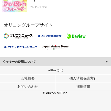
ト！
プレゼント特集
オリコングループサイト
クッキーの使用について
このサイトでは Cookie を使用して、ユーザーに合わせたコンテンツや広告の
elthaとは
表示、ソーシャル メディア機能の提供、広告の表示回数やクリック数の測定を
会社概要
個人情報保護方針
行っています。
また、ユーザーによるサイトの利用状況についても情報を収集し、ソーシャル
お問い合わせ
採用情報
メディアや広告配信、データ解析の各パートナーに提供しています。
各パートナーは、この情報とユーザーが各パートナーに提供した他の情報や、
© oricon ME inc.
ユーザーが各パートナーのサービスを使用したときに収集した他の情報を組み
合わせて使用することがあります。