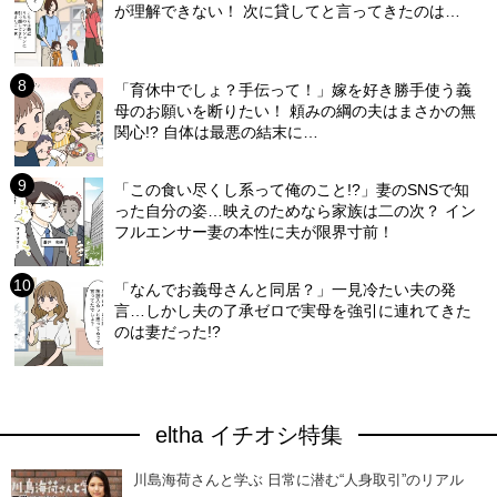
が理解できない！ 次に貸してと言ってきたのは…
「育休中でしょ？手伝って！」嫁を好き勝手使う義
母のお願いを断りたい！ 頼みの綱の夫はまさかの無
関心!? 自体は最悪の結末に…
「この食い尽くし系って俺のこと!?」妻のSNSで知
った自分の姿…映えのためなら家族は二の次？ イン
フルエンサー妻の本性に夫が限界寸前！
「なんでお義母さんと同居？」一見冷たい夫の発
言…しかし夫の了承ゼロで実母を強引に連れてきた
のは妻だった!?
eltha イチオシ特集
川島海荷さんと学ぶ 日常に潜む“人身取引”のリアル