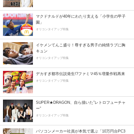
マクドナルドが40年にわたり支える「小学生の甲子
園」
オリコンタイアップ特集
イケメンてんこ盛り！尊すぎる男子の純情ラブに胸
キュン
オリコンタイアップ特集
デカすぎ都市伝説発生!?ファミマ45％増量作戦再来
オリコンタイアップ特集
SUPER★DRAGON、自ら描いた”レトロフューチャ
ー”
オリコンタイアップ特集
パソコンメーカー社員が本気で選ぶ「10万円台PC3