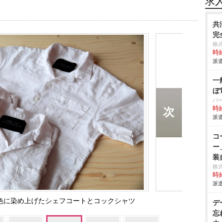
求
共
完
株
時給
派遣
一
ぼ
パ
時給
派遣
コ
ー
装
株
時給
派遣
色に染め上げたシェフコートとコックシャツ
デ
忘