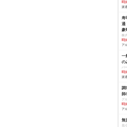
時給
派遣
寿
通
豪
株
時給
アル
一
の
パ
時給
派遣
調
師
グ
時給
アル
無
花