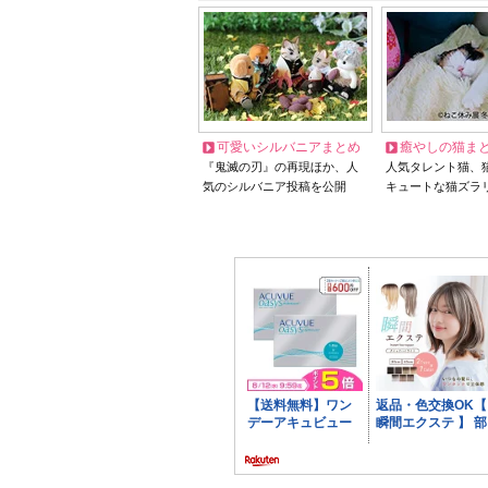
可愛いシルバニアまとめ
癒やしの猫ま
『鬼滅の刃』の再現ほか、人
人気タレント猫、
気のシルバニア投稿を公開
キュートな猫ズラ