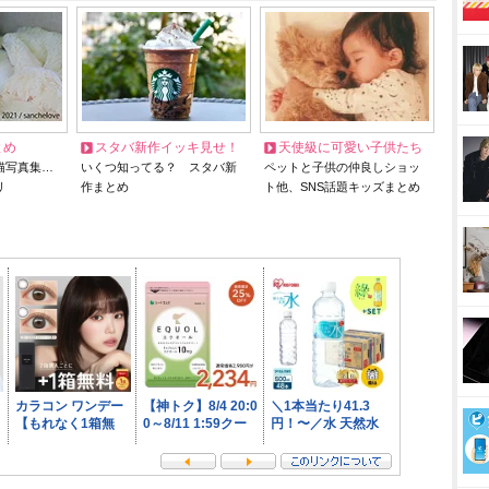
とめ
スタバ新作イッキ見せ！
天使級に可愛い子供たち
猫写真集…
いくつ知ってる？ スタバ新
ペットと子供の仲良しショッ
リ
作まとめ
ト他、SNS話題キッズまとめ