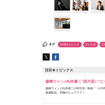
タグ
#elthaトレンド
#コラボ
#
注目★トピックス
森崎ウィン×向井康二“両片思い”
森崎ウィンと向井康二がW主演！映画『（LOVE S
最速配信。究極のピュアラブ！