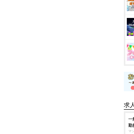
求
一
勤
マ