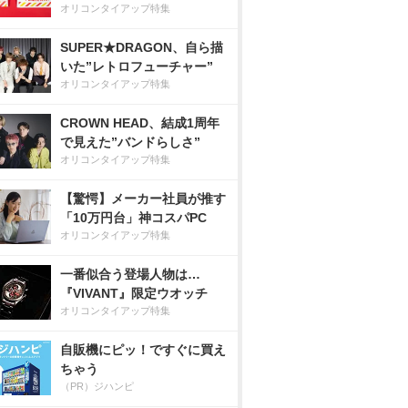
オリコンタイアップ特集
SUPER★DRAGON、自ら描
いた”レトロフューチャー”
オリコンタイアップ特集
CROWN HEAD、結成1周年
で見えた”バンドらしさ”
オリコンタイアップ特集
【驚愕】メーカー社員が推す
「10万円台」神コスパPC
オリコンタイアップ特集
一番似合う登場人物は…
『VIVANT』限定ウオッチ
オリコンタイアップ特集
自販機にピッ！ですぐに買え
ちゃう
（PR）ジハンピ