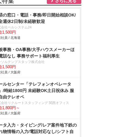
人特集
さらに見る
済の窓口・電話・事務/即日開始相談OK/
全週休2日制/未経験歓迎
式会社ベルシステム24
1,500円
社員 / 北海道
般事務・OA事務/大手ハウスメーカーほ
電話なし 事務サポート福利厚生
ーソルテンプスタッフ株式会社
1,500円
社員 / 大阪府
ールセンター「テレフォンオペレータ
」/時給1800円 未経験OK土日祝休み 服
自由テレオペ
式会社リクルートスタッフィング 関西オフィス
1,800円～
社員 / 大阪府
ータ入力・タイピング/レア案件地下鉄の
れ物情報の入力/電話対応なし/シフト自