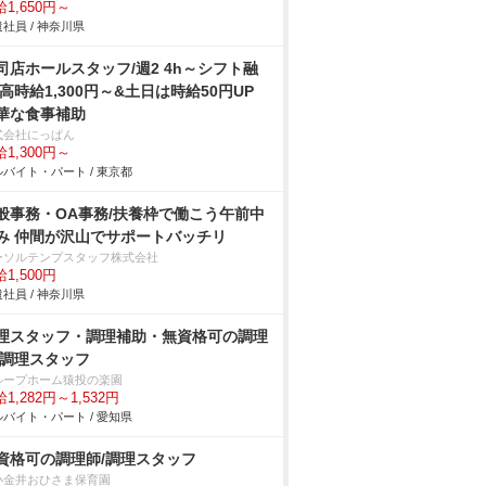
1,650円～
社員 / 神奈川県
司店ホールスタッフ/週2 4h～シフト融
 高時給1,300円～&土日は時給50円UP
華な食事補助
式会社にっぱん
1,300円～
バイト・パート / 東京都
般事務・OA事務/扶養枠で働こう午前中
み 仲間が沢山でサポートバッチリ
ーソルテンプスタッフ株式会社
1,500円
社員 / 神奈川県
理スタッフ・調理補助・無資格可の調理
/調理スタッフ
ループホーム猿投の楽園
1,282円～1,532円
バイト・パート / 愛知県
資格可の調理師/調理スタッフ
小金井おひさま保育園