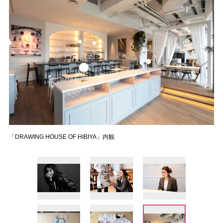
「DRAWING HOUSE OF HIBIYA」内観