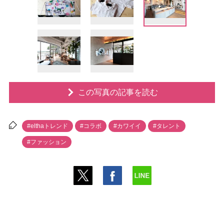
この写真の記事を読む
#elthaトレンド
#コラボ
#カワイイ
#タレント
#ファッション