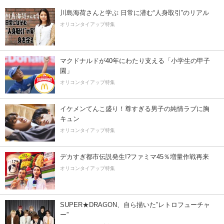
川島海荷さんと学ぶ 日常に潜む“人身取引”のリアル
オリコンタイアップ特集
マクドナルドが40年にわたり支える「小学生の甲子
園」
オリコンタイアップ特集
イケメンてんこ盛り！尊すぎる男子の純情ラブに胸
キュン
オリコンタイアップ特集
デカすぎ都市伝説発生!?ファミマ45％増量作戦再来
オリコンタイアップ特集
SUPER★DRAGON、自ら描いた”レトロフューチャ
ー”