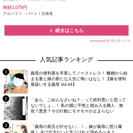
時給1,075円
アルバイト・パート / 北海道
続きはこちら
sponsored by 求人ボックス
人気記事ランキング
義母の便利屋を卒業してノーストレス！ 離婚から始
まる妻と娘の新たな人生に悔いはなし！【嫁を便利
屋扱いする義母 Vol.44】
「あら、ごめんなさいね？」って絶対悪いと思って
ないでしょ…！ 私の畑に平然と踏み入る隣人…無
視？悪意？その行動にモヤモヤが止まらない
「義母の発言が許せない…！」嫁が義母に怒り爆
発！ 夫は仕方ないと言うけれど諦めるべき？