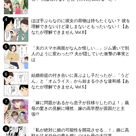
ほぼ手ぶらなのに彼女の荷物は持ちたくない？ 彼を
理解できないけど楽しまないともったいない！【あ
なたが理解できません Vol.8】
「夫のスマホ画面がなんか怪しい…」ジム通いで別
人のように変わった!? 夫が隠していた衝撃の事実と
は
結婚前提の付き合いに喜ぶよし子だったが…「うど
ん」と「オムライス」から始まる小さな違和感【あ
なたが理解できません Vol.5】
「嫁に問題があるから息子が目移りしたのよ！」義
母の驚きの見解に唖然…嫁の高学歴が原因だと主
張!?
「私が絶対に娘の可能性を開花させる…！」娘に高
額を注ぎ自分の夢を押しつけた母の大誤算