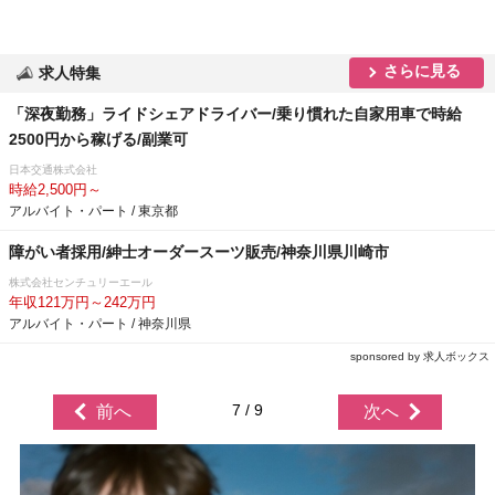
さらに見る
求人特集
「深夜勤務」ライドシェアドライバー/乗り慣れた自家用車で時給
2500円から稼げる/副業可
日本交通株式会社
時給2,500円～
アルバイト・パート / 東京都
障がい者採用/紳士オーダースーツ販売/神奈川県川崎市
株式会社センチュリーエール
年収121万円～242万円
アルバイト・パート / 神奈川県
sponsored by 求人ボックス
7 / 9
前へ
次へ