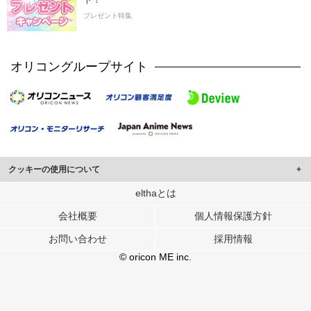
プレゼント特集
オリコングループサイト
クッキーの使用について
このサイトでは Cookie を使用して、ユーザーに合わせたコンテンツや広告の
elthaとは
表示、ソーシャル メディア機能の提供、広告の表示回数やクリック数の測定を
会社概要
個人情報保護方針
行っています。
また、ユーザーによるサイトの利用状況についても情報を収集し、ソーシャル
お問い合わせ
採用情報
メディアや広告配信、データ解析の各パートナーに提供しています。
各パートナーは、この情報とユーザーが各パートナーに提供した他の情報や、
© oricon ME inc.
ユーザーが各パートナーのサービスを使用したときに収集した他の情報を組み
合わせて使用することがあります。