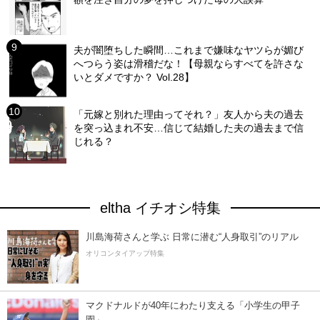
夫が闇堕ちした瞬間…これまで嫌味なヤツらが媚び
へつらう姿は滑稽だな！【母親ならすべてを許さな
いとダメですか？ Vol.28】
「元嫁と別れた理由ってそれ？」友人から夫の過去
を突っ込まれ不安…信じて結婚した夫の過去まで信
じれる？
eltha イチオシ特集
川島海荷さんと学ぶ 日常に潜む“人身取引”のリアル
オリコンタイアップ特集
マクドナルドが40年にわたり支える「小学生の甲子
園」