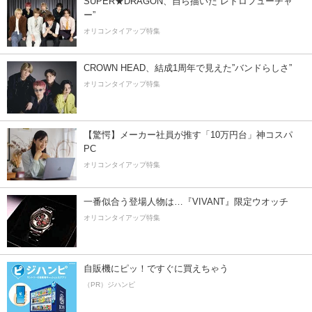
SUPER★DRAGON、自ら描いた”レトロフューチャ
ー”
オリコンタイアップ特集
CROWN HEAD、結成1周年で見えた”バンドらしさ”
オリコンタイアップ特集
【驚愕】メーカー社員が推す「10万円台」神コスパ
PC
オリコンタイアップ特集
一番似合う登場人物は…『VIVANT』限定ウオッチ
オリコンタイアップ特集
自販機にピッ！ですぐに買えちゃう
（PR）ジハンピ