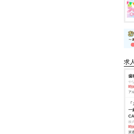
求
歯
な
時給
アル
「
一
CA
株
時給
派遣