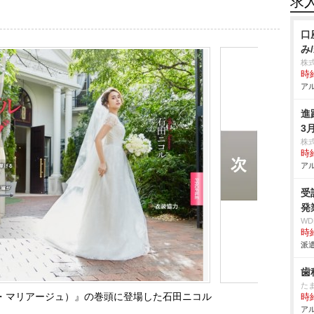
求
口
み
株
時給
アル
進
3
株
時給
アル
受
発
W
時給
派遣
歯
た
（ボン・マリアージュ）』の巻頭に登場した石田ニコル
時給
アル