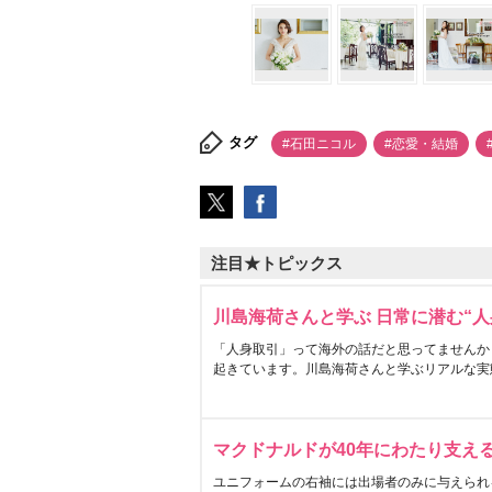
タグ
#石田ニコル
#恋愛・結婚
注目★トピックス
川島海荷さんと学ぶ 日常に潜む“人
「人身取引」って海外の話だと思ってませんか
起きています。川島海荷さんと学ぶリアルな実
マクドナルドが40年にわたり支え
ユニフォームの右袖には出場者のみに与えられ