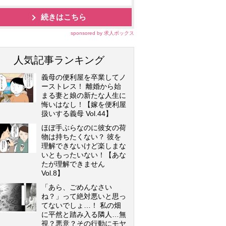
続きはこちら
sponsored by 求人ボックス
人気記事ランキング
義母の便利屋を卒業してノ
ーストレス！ 離婚から始
まる妻と娘の新たな人生に
悔いはなし！【嫁を便利屋
扱いする義母 Vol.44】
ほぼ手ぶらなのに彼女の荷
物は持ちたくない？ 彼を
理解できないけど楽しまな
いともったいない！【あな
たが理解できません
Vol.8】
「あら、ごめんなさい
ね？」って絶対悪いと思っ
てないでしょ…！ 私の畑
に平然と踏み入る隣人…無
視？悪意？その行動にモヤ