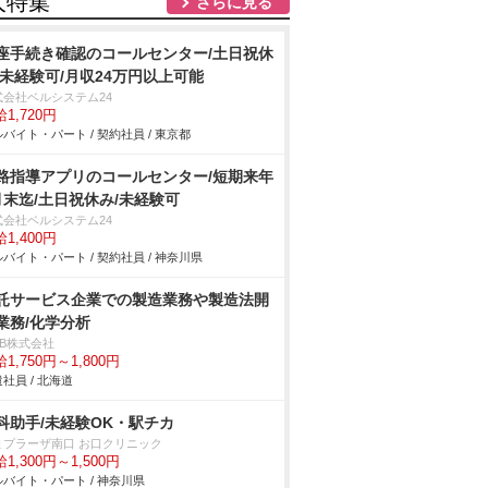
人特集
さらに見る
座手続き確認のコールセンター/土日祝休
/未経験可/月収24万円以上可能
式会社ベルシステム24
1,720円
バイト・パート / 契約社員 / 東京都
路指導アプリのコールセンター/短期来年
月末迄/土日祝休み/未経験可
式会社ベルシステム24
1,400円
バイト・パート / 契約社員 / 神奈川県
託サービス企業での製造業務や製造法開
業務/化学分析
DB株式会社
1,750円～1,800円
社員 / 北海道
科助手/未経験OK・駅チカ
まプラーザ南口 お口クリニック
1,300円～1,500円
バイト・パート / 神奈川県