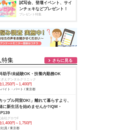
試写会、登壇イベント、サイ
ンチェキなどプレゼント！
プレゼント特集
人特集
さらに見る
科助手/未経験OK・扶養内勤務OK
ぎえデンタルクリニック
1,250円～1,400円
バイト・パート / 東京都
カップル同室OK!」離れて暮らすより、
緒に新生活を始めませんか?/QM・
P139
式会社グロウF
1,400円～1,750円
社員 / 東京都