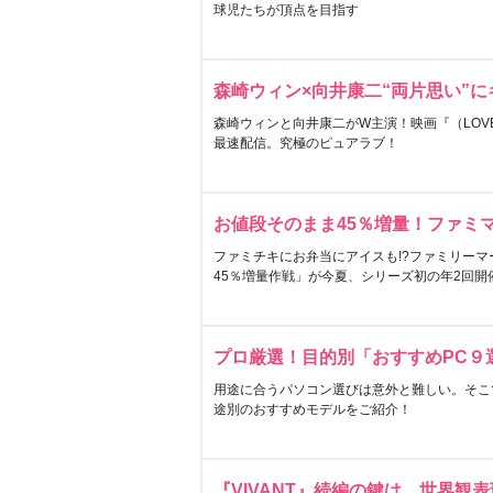
球児たちが頂点を目指す
森崎ウィン×向井康二“両片思い”
森崎ウィンと向井康二がW主演！映画『（LOVE S
最速配信。究極のピュアラブ！
お値段そのまま45％増量！ファミ
ファミチキにお弁当にアイスも!?ファミリーマ
45％増量作戦」が今夏、シリーズ初の年2回開
プロ厳選！目的別「おすすめPC９
用途に合うパソコン選びは意外と難しい。そこ
途別のおすすめモデルをご紹介！
『VIVANT』続編の鍵は…世界観