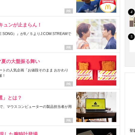
にキュンが止まらん！
ONG）』が8／５よりJ:COM STREAMで
マ夏の大盤振る舞い
ートの人気企画「お値段そのまま おかわり
催！
選」とは？
で、マウスコンピューターの製品担当者が用
登
表現した腕時計登場