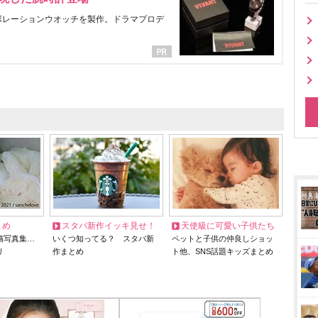
ラボレーションウオッチを製作。ドラマプロデ
とめ
スタバ新作イッキ見せ！
天使級に可愛い子供たち
猫写真集…
いくつ知ってる？ スタバ新
ペットと子供の仲良しショッ
リ
作まとめ
ト他、SNS話題キッズまとめ