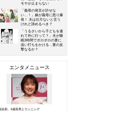
モヤが止まらない
「義母の発言が許せな
い…！」嫁が義母に怒り爆
発！ 夫は仕方ないと言う
けれど諦めるべき？
「うるさいから子どもを連
れて外に行って？」夫が睡
眠3時間でボロボロの妻に
追い打ちをかける…妻の反
撃なるか？
エンタメニュース
坂絵莉、4歳長男とランニング