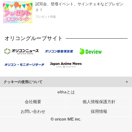
試写会、登壇イベント、サインチェキなどプレゼン
ト！
プレゼント特集
オリコングループサイト
クッキーの使用について
このサイトでは Cookie を使用して、ユーザーに合わせたコンテンツや広告の
elthaとは
表示、ソーシャル メディア機能の提供、広告の表示回数やクリック数の測定を
会社概要
個人情報保護方針
行っています。
また、ユーザーによるサイトの利用状況についても情報を収集し、ソーシャル
お問い合わせ
採用情報
メディアや広告配信、データ解析の各パートナーに提供しています。
各パートナーは、この情報とユーザーが各パートナーに提供した他の情報や、
© oricon ME inc.
ユーザーが各パートナーのサービスを使用したときに収集した他の情報を組み
合わせて使用することがあります。