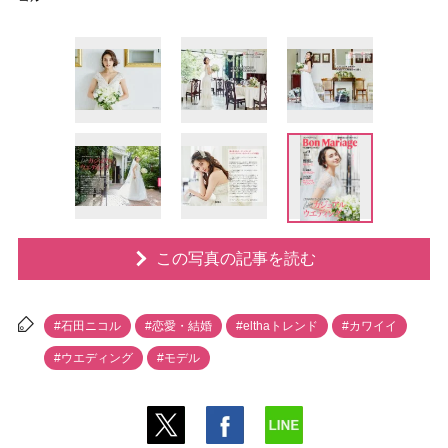
この写真の記事を読む
#石田ニコル
#恋愛・結婚
#elthaトレンド
#カワイイ
#ウエディング
#モデル