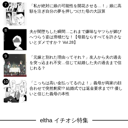
「私が絶対に娘の可能性を開花させる…！」娘に高
額を注ぎ自分の夢を押しつけた母の大誤算
夫が闇堕ちした瞬間…これまで嫌味なヤツらが媚び
へつらう姿は滑稽だな！【母親ならすべてを許さな
いとダメですか？ Vol.28】
「元嫁と別れた理由ってそれ？」友人から夫の過去
を突っ込まれ不安…信じて結婚した夫の過去まで信
じれる？
「こっちは高い金払ってるのよ！」義母が両家の顔
合わせで突然豹変!? 結婚式では返金要求まで!? 優し
いと信じた義母の本性
eltha イチオシ特集