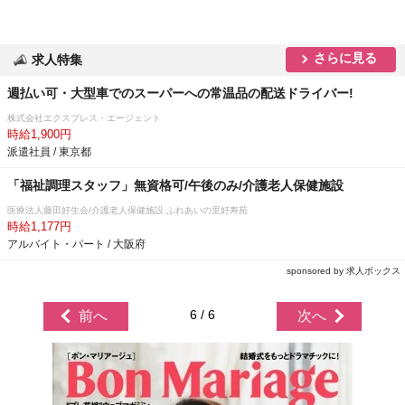
さらに見る
求人特集
週払い可・大型車でのスーパーへの常温品の配送ドライバー!
株式会社エクスプレス・エージェント
時給1,900円
派遣社員 / 東京都
「福祉調理スタッフ」無資格可/午後のみ/介護老人保健施設
医療法人藤田好生会/介護老人保健施設 ふれあいの里好寿苑
時給1,177円
アルバイト・パート / 大阪府
sponsored by 求人ボックス
6 / 6
前へ
次へ