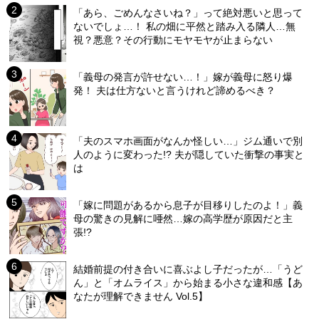
「あら、ごめんなさいね？」って絶対悪いと思って
ないでしょ…！ 私の畑に平然と踏み入る隣人…無
視？悪意？その行動にモヤモヤが止まらない
「義母の発言が許せない…！」嫁が義母に怒り爆
発！ 夫は仕方ないと言うけれど諦めるべき？
「夫のスマホ画面がなんか怪しい…」ジム通いで別
人のように変わった!? 夫が隠していた衝撃の事実と
は
「嫁に問題があるから息子が目移りしたのよ！」義
母の驚きの見解に唖然…嫁の高学歴が原因だと主
張!?
結婚前提の付き合いに喜ぶよし子だったが…「うど
ん」と「オムライス」から始まる小さな違和感【あ
なたが理解できません Vol.5】