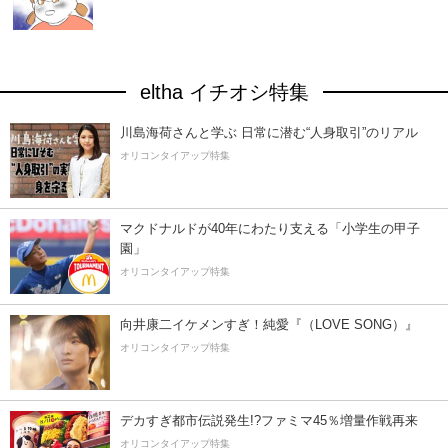
eltha イチオシ特集
川島海荷さんと学ぶ 日常に潜む“人身取引”のリアル
オリコンタイアップ特集
マクドナルドが40年にわたり支える「小学生の甲子
園」
オリコンタイアップ特集
向井康二イケメンすぎ！純愛『（LOVE SONG）』
オリコンタイアップ特集
デカすぎ都市伝説発生!?ファミマ45％増量作戦再来
オリコンタイアップ特集