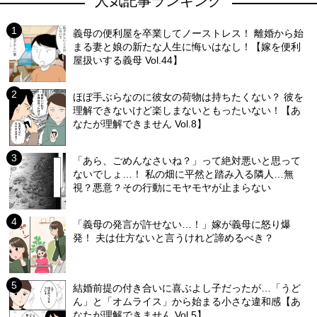
人気記事ランキング
義母の便利屋を卒業してノーストレス！ 離婚から始
まる妻と娘の新たな人生に悔いはなし！【嫁を便利
屋扱いする義母 Vol.44】
ほぼ手ぶらなのに彼女の荷物は持ちたくない？ 彼を
理解できないけど楽しまないともったいない！【あ
なたが理解できません Vol.8】
「あら、ごめんなさいね？」って絶対悪いと思って
ないでしょ…！ 私の畑に平然と踏み入る隣人…無
視？悪意？その行動にモヤモヤが止まらない
「義母の発言が許せない…！」嫁が義母に怒り爆
発！ 夫は仕方ないと言うけれど諦めるべき？
結婚前提の付き合いに喜ぶよし子だったが…「うど
ん」と「オムライス」から始まる小さな違和感【あ
なたが理解できません Vol.5】