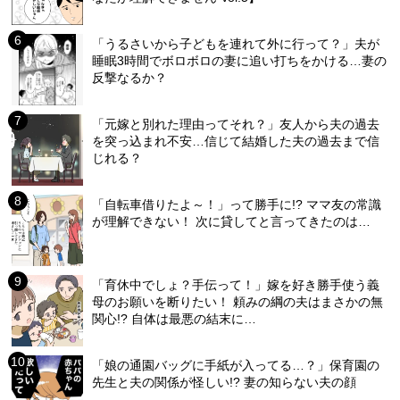
「うるさいから子どもを連れて外に行って？」夫が
睡眠3時間でボロボロの妻に追い打ちをかける…妻の
反撃なるか？
「元嫁と別れた理由ってそれ？」友人から夫の過去
を突っ込まれ不安…信じて結婚した夫の過去まで信
じれる？
「自転車借りたよ～！」って勝手に!? ママ友の常識
が理解できない！ 次に貸してと言ってきたのは…
「育休中でしょ？手伝って！」嫁を好き勝手使う義
母のお願いを断りたい！ 頼みの綱の夫はまさかの無
関心!? 自体は最悪の結末に…
「娘の通園バッグに手紙が入ってる…？」保育園の
先生と夫の関係が怪しい!? 妻の知らない夫の顔