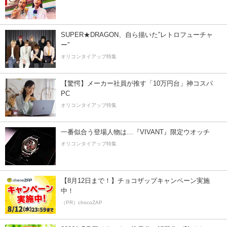
SUPER★DRAGON、自ら描いた”レトロフューチャ
ー”
オリコンタイアップ特集
【驚愕】メーカー社員が推す「10万円台」神コスパ
PC
オリコンタイアップ特集
一番似合う登場人物は…『VIVANT』限定ウオッチ
オリコンタイアップ特集
【8月12日まで！】チョコザップキャンペーン実施
中！
（PR）chocoZAP