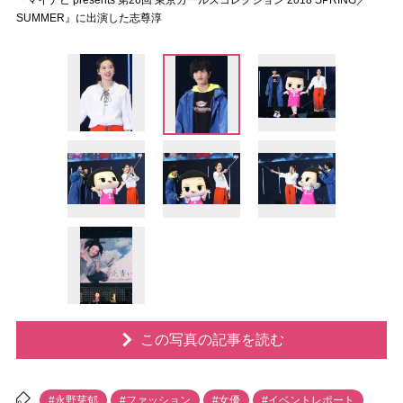
『マイナビ presents 第26回 東京ガールズコレクション 2018 SPRING／
SUMMER』に出演した志尊淳
この写真の記事を読む
#永野芽郁
#ファッション
#女優
#イベントレポート