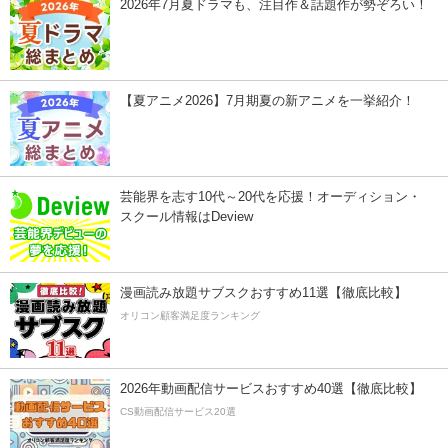
2026年7月夏ドラマも、注目作＆話題作が勢ぞろい！
【夏アニメ2026】7月期夏の新アニメを一挙紹介！
芸能界を志す10代～20代を応援！オーディション・
スクール情報はDeview
漫画読み放題サブスクおすすめ11選【徹底比較】
オリコン顧客満足度ランキング
2026年動画配信サービスおすすめ40選【徹底比較】
CS動画配信サービス20選