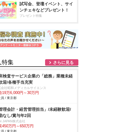
試写会、登壇イベント、サイ
ンチェキなどプレゼント！
プレゼント特集
人特集
さらに見る
床検査サービス企業の「総務」業種未経
歓迎/各種手当充実
式会社昭和メディカルサイエンス
19万6,000円～30万円
員 / 東京都
管理会計・経営管理担当」/未経験歓迎/
勤なし/賞与年2回
N JAPAN株式会社
収450万円～650万円
員 / 東京都