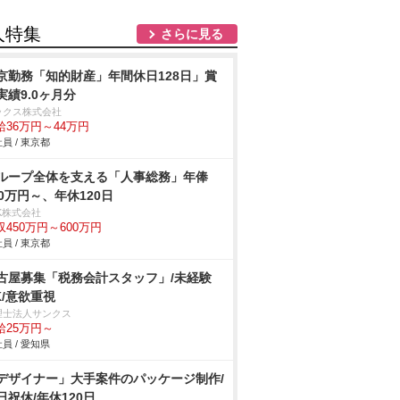
人特集
さらに見る
京勤務「知的財産」年間休日128日」賞
実績9.0ヶ月分
ックス株式会社
給36万円～44万円
員 / 東京都
ループ全体を支える「人事総務」年俸
50万円～、年休120日
K株式会社
収450万円～600万円
員 / 東京都
古屋募集「税務会計スタッフ」/未経験
K/意欲重視
理士法人サンクス
給25万円～
員 / 愛知県
デザイナー」大手案件のパッケージ制作/
日祝休/年休120日