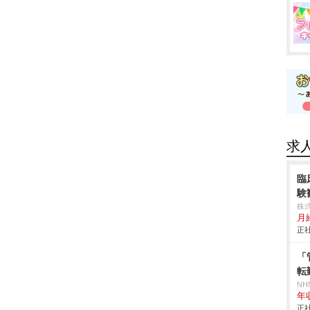
求
臨
験
株
月給
正社
「
転
NH
年
正社