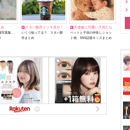
とめ
スタバ新作イッキ見せ！
天使級に可愛い子供たち
猫写真集…
いくつ知ってる？ スタバ新
ペットと子供の仲良しショッ
リ
作まとめ
ト他、SNS話題キッズまとめ