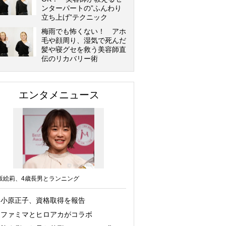
ンターパートの”ふんわり
立ち上げ”テクニック
梅雨でも怖くない！ アホ
毛や顔周り、湿気で死んだ
髪や寝グセを救う美容師直
伝のリカバリー術
エンタメニュース
坂絵莉、4歳長男とランニング
小原正子、資格取得を報告
ファミマとヒロアカがコラボ