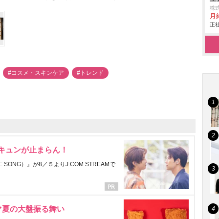
株
月給
正社
#コスメ・スキンケア
#トレンド
にキュンが止まらん！
ONG）』が8／５よりJ:COM STREAMで
マ夏の大盤振る舞い