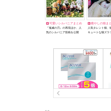
可愛いシルバニアまとめ
癒やしの猫ま
『鬼滅の刃』の再現ほか、人
人気タレント猫、
気のシルバニア投稿を公開
キュートな猫ズラ