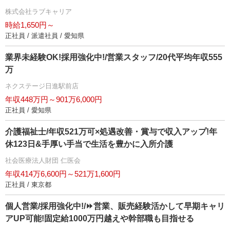
株式会社ラブキャリア
時給1,650円～
正社員 / 派遣社員 / 愛知県
業界未経験OK!採用強化中!/営業スタッフ/20代平均年収555
万
ネクステージ日進駅前店
年収448万円～901万6,000円
正社員 / 愛知県
介護福祉士/年収521万可×処遇改善・賞与で収入アップ!年
休123日&手厚い手当で生活を豊かに入所介護
社会医療法人財団 仁医会
年収414万6,600円～521万1,600円
正社員 / 東京都
個人営業/採用強化中!/⏩️営業、販売経験活かして早期キャリ
アUP可能!固定給1000万円越えや幹部職も目指せる