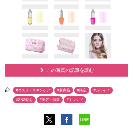
この写真の記事を読む
#コスメ・スキンケア
#新商品
#限定
#カワイイ
#SNS映え
#美容・健康
#トレンド