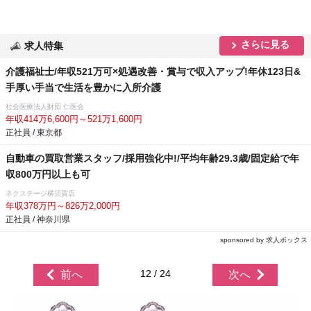
さらに見る
求人特集
介護福祉士/年収521万可×処遇改善・賞与で収入アップ!年休123日&
手厚い手当で生活を豊かに入所介護
社会医療法人財団 仁医会
年収414万6,600円～521万1,600円
正社員 / 東京都
自動車の買取営業スタッフ/採用強化中!/平均年齢29.3歳/固定給で年
収800万円以上も可
ネクステージ横須賀店
年収378万円～826万2,000円
正社員 / 神奈川県
sponsored by 求人ボックス
12 / 24
前へ
次へ