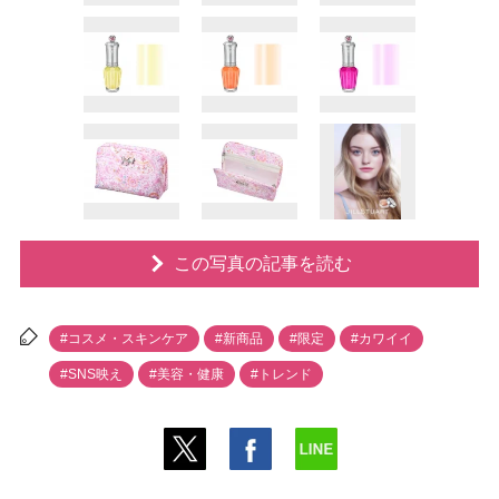
この写真の記事を読む
#コスメ・スキンケア
#新商品
#限定
#カワイイ
#SNS映え
#美容・健康
#トレンド