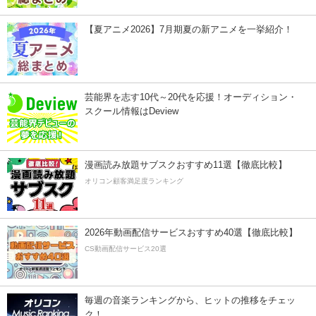
【夏アニメ2026】7月期夏の新アニメを一挙紹介！
芸能界を志す10代～20代を応援！オーディション・
スクール情報はDeview
漫画読み放題サブスクおすすめ11選【徹底比較】
オリコン顧客満足度ランキング
2026年動画配信サービスおすすめ40選【徹底比較】
CS動画配信サービス20選
毎週の音楽ランキングから、ヒットの推移をチェッ
ク！