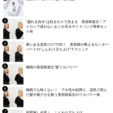
“盛れる自分”は顔まわりで決まる 美容師直伝！ア
イロンで迷わないおくれ毛＆サイドバング簡単セッ
ト術
家にある道具だけでOK！ 美容師が教えるセンター
パートの”ふんわり立ち上げ”テクニック
梅雨の美容師直伝”髪リカバリー”
梅雨でも怖くない！ アホ毛や顔周り、湿気で死ん
だ髪や寝グセを救う美容師直伝のリカバリー術
前髪無し必見！ ふんわり立ち上げ