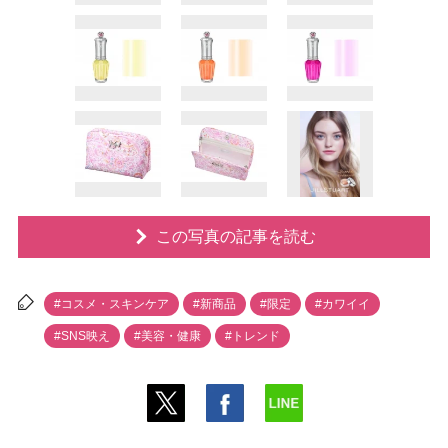
この写真の記事を読む
#コスメ・スキンケア
#新商品
#限定
#カワイイ
#SNS映え
#美容・健康
#トレンド