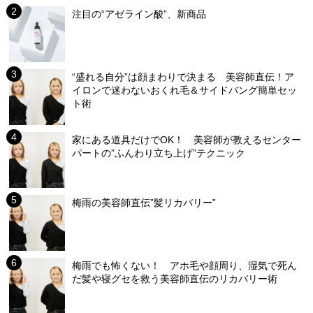
注目の“アゼライン酸”、新商品
“盛れる自分”は顔まわりで決まる 美容師直伝！ア
イロンで迷わないおくれ毛＆サイドバング簡単セッ
ト術
家にある道具だけでOK！ 美容師が教えるセンター
パートの”ふんわり立ち上げ”テクニック
梅雨の美容師直伝”髪リカバリー”
梅雨でも怖くない！ アホ毛や顔周り、湿気で死ん
だ髪や寝グセを救う美容師直伝のリカバリー術