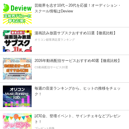
芸能界を志す10代～20代を応援！オーディション・
スクール情報はDeview
漫画読み放題サブスクおすすめ11選【徹底比較】
オリコン顧客満足度ランキング
2026年動画配信サービスおすすめ40選【徹底比較】
CS動画配信サービス20選
毎週の音楽ランキングから、ヒットの推移をチェッ
ク！
試写会、登壇イベント、サインチェキなどプレゼン
ト！
プレゼント特集