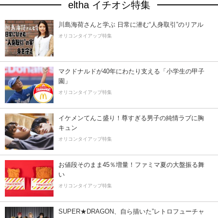
eltha イチオシ特集
川島海荷さんと学ぶ 日常に潜む“人身取引”のリアル
オリコンタイアップ特集
マクドナルドが40年にわたり支える「小学生の甲子
園」
オリコンタイアップ特集
イケメンてんこ盛り！尊すぎる男子の純情ラブに胸
キュン
オリコンタイアップ特集
お値段そのまま45％増量！ファミマ夏の大盤振る舞
い
オリコンタイアップ特集
SUPER★DRAGON、自ら描いた”レトロフューチャ