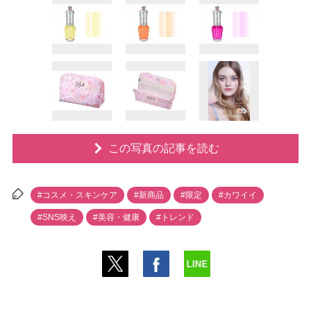
この写真の記事を読む
#コスメ・スキンケア
#新商品
#限定
#カワイイ
#SNS映え
#美容・健康
#トレンド