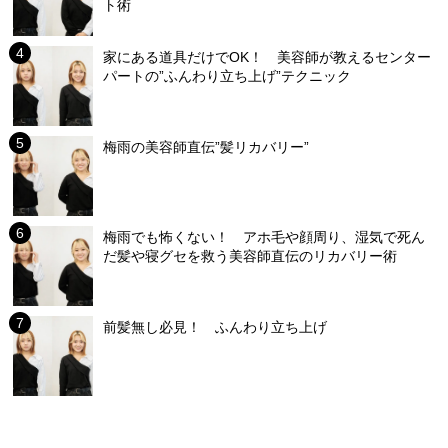
ト術
家にある道具だけでOK！ 美容師が教えるセンター
パートの”ふんわり立ち上げ”テクニック
梅雨の美容師直伝”髪リカバリー”
梅雨でも怖くない！ アホ毛や顔周り、湿気で死ん
だ髪や寝グセを救う美容師直伝のリカバリー術
前髪無し必見！ ふんわり立ち上げ