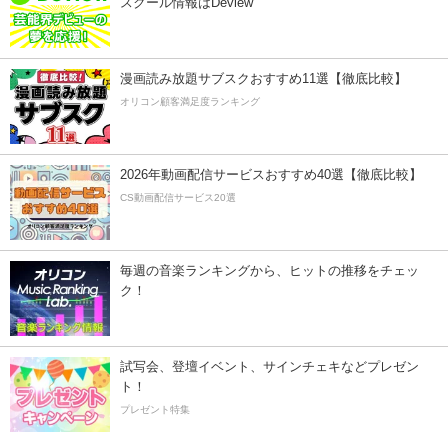
スクール情報はDeview
漫画読み放題サブスクおすすめ11選【徹底比較】
オリコン顧客満足度ランキング
2026年動画配信サービスおすすめ40選【徹底比較】
CS動画配信サービス20選
毎週の音楽ランキングから、ヒットの推移をチェッ
ク！
試写会、登壇イベント、サインチェキなどプレゼン
ト！
プレゼント特集