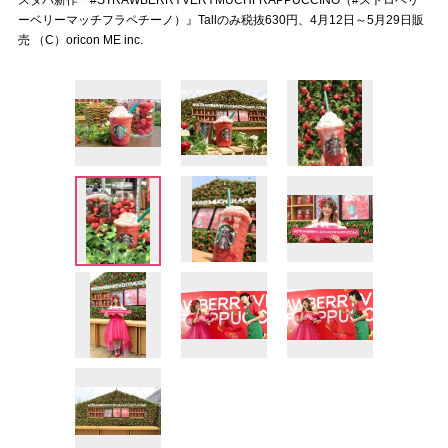
スタバ新作『#STRAWBERRYVERYMUCHFRAPPUCCINO（#ストロベリ
ーベリーマッチフラペチーノ）』Tallのみ税抜630円、4月12日～5月29日販
売 （C）oricon ME inc.