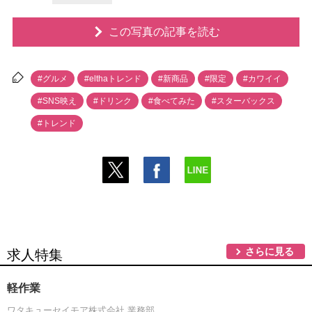
この写真の記事を読む
#グルメ
#elthaトレンド
#新商品
#限定
#カワイイ
#SNS映え
#ドリンク
#食べてみた
#スターバックス
#トレンド
さらに見る
求人特集
軽作業
ワタキューセイモア株式会社 業務部