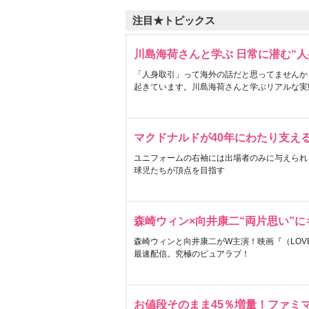
注目★トピックス
川島海荷さんと学ぶ 日常に潜む“人
「人身取引」って海外の話だと思ってませんか
起きています。川島海荷さんと学ぶリアルな実
マクドナルドが40年にわたり支え
ユニフォームの右袖には出場者のみに与えられ
球児たちが頂点を目指す
森崎ウィン×向井康二“両片思い”
森崎ウィンと向井康二がW主演！映画『（LOVE S
最速配信。究極のピュアラブ！
お値段そのまま45％増量！ファミ