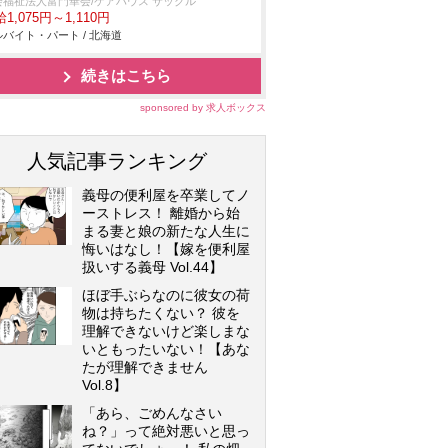
会福祉法人富門華会/ケアハウス サックル
1,075円～1,110円
バイト・パート / 北海道
続きはこちら
sponsored by 求人ボックス
人気記事ランキング
義母の便利屋を卒業してノ
ーストレス！ 離婚から始
まる妻と娘の新たな人生に
悔いはなし！【嫁を便利屋
扱いする義母 Vol.44】
ほぼ手ぶらなのに彼女の荷
物は持ちたくない？ 彼を
理解できないけど楽しまな
いともったいない！【あな
たが理解できません
Vol.8】
「あら、ごめんなさい
ね？」って絶対悪いと思っ