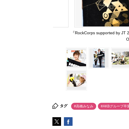
『RockCorps supported
O
タグ
#高橋みなみ
#AKBグループ卒