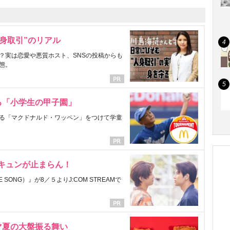
身取引”のリアル
？実は恋愛や悪質ホスト、SNSの投稿からも
態。
る「小学生の甲子園」
る「マクドナルド・ワッペン」をつけて学童
にキュンが止まらん！
ONG）』が8／５よりJ:COM STREAMで
マ夏の大盤振る舞い