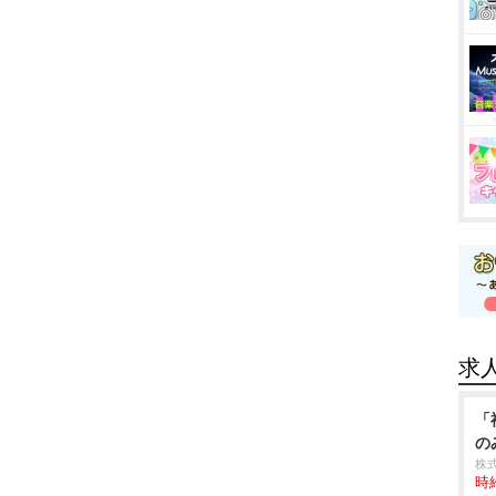
求
「
の
株式
時給