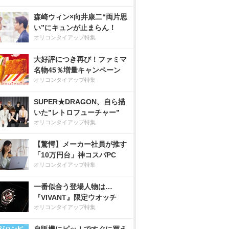
森崎ウィン×向井康二“両片思
い”にキュンが止まらん！
オリコンタイアップ特集
大好評につき再び！ファミマ
名物45％増量キャンペーン
オリコンタイアップ特集
SUPER★DRAGON、自ら描
いた”レトロフューチャー”
オリコンタイアップ特集
【驚愕】メーカー社員が推す
「10万円台」神コスパPC
オリコンタイアップ特集
一番似合う登場人物は…
『VIVANT』限定ウオッチ
オリコンタイアップ特集