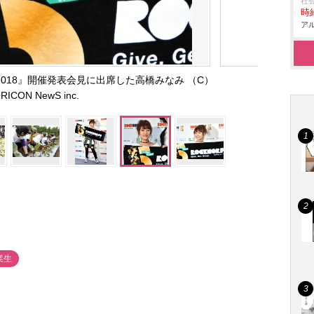
社
時給
アル
 by JT 2018』開催発表会見に出席した高橋みなみ （C）
RICON NewS inc.
業生