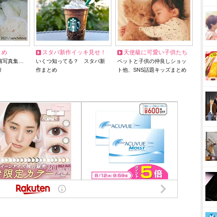
とめ
スタバ新作イッキ見せ！
天使級に可愛い子供たち
猫写真集…
いくつ知ってる？ スタバ新
ペットと子供の仲良しショッ
リ
作まとめ
ト他、SNS話題キッズまとめ