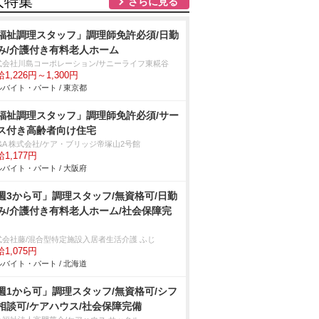
人特集
さらに見る
福祉調理スタッフ」調理師免許必須/日勤
み/介護付き有料老人ホーム
式会社川島コーポレーション/サニーライフ東糀谷
1,226円～1,300円
バイト・パート / 東京都
福祉調理スタッフ」調理師免許必須/サー
ス付き高齢者向け住宅
&A 株式会社/ケア・ブリッジ帝塚山2号館
1,177円
バイト・パート / 大阪府
週3から可」調理スタッフ/無資格可/日勤
み/介護付き有料老人ホーム/社会保障完
式会社藤/混合型特定施設入居者生活介護 ふじ
1,075円
バイト・パート / 北海道
週1から可」調理スタッフ/無資格可/シフ
相談可/ケアハウス/社会保障完備