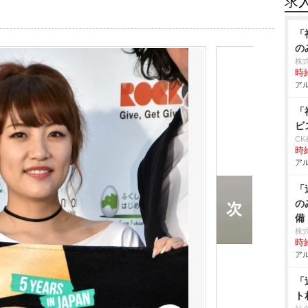
求
「
の
株
時給
アル
「
ビ
CK
時給
アル
「
の
備
株
時給
アル
「
ト