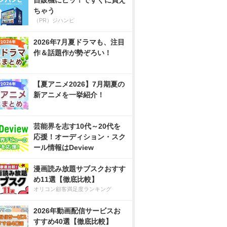
自販機にピッ！ですぐに買え
ちゃう
（PR）ジハンピ
2026年7月夏ドラマも、注目
作＆話題作が勢ぞろい！
【夏アニメ2026】7月期夏の
新アニメを一挙紹介！
芸能界を志す10代～20代を
応援！オーディション・スク
ール情報はDeview
漫画読み放題サブスクおすす
め11選【徹底比較】
オリコン顧客満足度ランキング
2026年動画配信サービスお
すすめ40選【徹底比較】