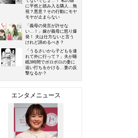
てないでしょ…！ 私の畑
に平然と踏み入る隣人…無
視？悪意？その行動にモヤ
モヤが止まらない
「義母の発言が許せな
い…！」嫁が義母に怒り爆
発！ 夫は仕方ないと言う
けれど諦めるべき？
「うるさいから子どもを連
れて外に行って？」夫が睡
眠3時間でボロボロの妻に
追い打ちをかける…妻の反
撃なるか？
エンタメニュース