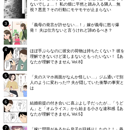
ないでしょ…！ 私の畑に平然と踏み入る隣人…無
視？悪意？その行動にモヤモヤが止まらない
「義母の発言が許せない…！」嫁が義母に怒り爆
発！ 夫は仕方ないと言うけれど諦めるべき？
ほぼ手ぶらなのに彼女の荷物は持ちたくない？ 彼を
理解できないけど楽しまないともったいない！【あ
なたが理解できません Vol.8】
「夫のスマホ画面がなんか怪しい…」ジム通いで別
人のように変わった!? 夫が隠していた衝撃の事実と
は
結婚前提の付き合いに喜ぶよし子だったが…「うど
ん」と「オムライス」から始まる小さな違和感【あ
なたが理解できません Vol.5】
「嫁に問題があるから息子が目移りしたのよ！」義