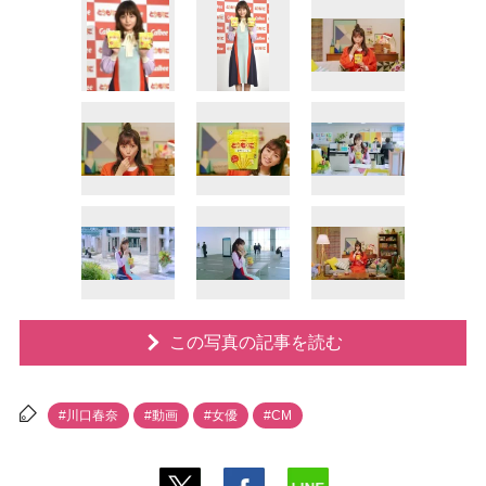
この写真の記事を読む
#川口春奈
#動画
#女優
#CM