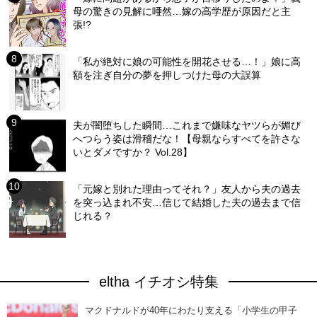
母の驚きの見解に唖然…嫁の高学歴が原因だと主
張!?
「私が絶対に娘の可能性を開花させる…！」娘に高
額を注ぎ自分の夢を押しつけた母の大誤算
夫が闇堕ちした瞬間…これまで嫌味なヤツらが媚び
へつらう姿は滑稽だな！【母親ならすべてを許さな
いとダメですか？ Vol.28】
「元嫁と別れた理由ってそれ？」友人から夫の過去
を突っ込まれ不安…信じて結婚した夫の過去まで信
じれる？
eltha イチオシ特集
マクドナルドが40年にわたり支える「小学生の甲子