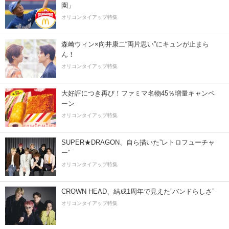
園」
オリコンタイアップ特集
森崎ウィン×向井康二“両片思い”にキュンが止まら
ん！
オリコンタイアップ特集
大好評につき再び！ファミマ名物45％増量キャンペ
ーン
オリコンタイアップ特集
SUPER★DRAGON、自ら描いた”レトロフューチャ
ー”
オリコンタイアップ特集
CROWN HEAD、結成1周年で見えた”バンドらしさ”
オリコンタイアップ特集