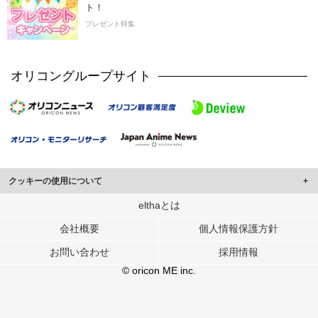
ト！
プレゼント特集
オリコングループサイト
クッキーの使用について
このサイトでは Cookie を使用して、ユーザーに合わせたコンテンツや広告の
elthaとは
表示、ソーシャル メディア機能の提供、広告の表示回数やクリック数の測定を
会社概要
個人情報保護方針
行っています。
また、ユーザーによるサイトの利用状況についても情報を収集し、ソーシャル
お問い合わせ
採用情報
メディアや広告配信、データ解析の各パートナーに提供しています。
各パートナーは、この情報とユーザーが各パートナーに提供した他の情報や、
© oricon ME inc.
ユーザーが各パートナーのサービスを使用したときに収集した他の情報を組み
合わせて使用することがあります。