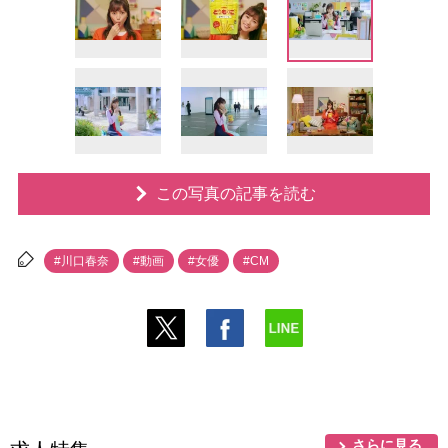
この写真の記事を読む
#川口春奈
#動画
#女優
#CM
さらに見る