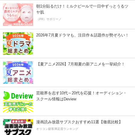
朝1分貼るだけ！ミルクピールで一日中ずっとうるツ
ヤ肌
（PR）サボリーノ
2026年7月夏ドラマも、注目作＆話題作が勢ぞろい！
【夏アニメ2026】7月期夏の新アニメを一挙紹介！
芸能界を志す10代～20代を応援！オーディション・
スクール情報はDeview
漫画読み放題サブスクおすすめ11選【徹底比較】
オリコン顧客満足度ランキング