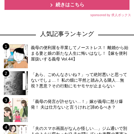
続きはこちら
sponsored by 求人ボックス
人気記事ランキング
義母の便利屋を卒業してノーストレス！ 離婚から始
まる妻と娘の新たな人生に悔いはなし！【嫁を便利
屋扱いする義母 Vol.44】
「あら、ごめんなさいね？」って絶対悪いと思って
ないでしょ…！ 私の畑に平然と踏み入る隣人…無
視？悪意？その行動にモヤモヤが止まらない
「義母の発言が許せない…！」嫁が義母に怒り爆
発！ 夫は仕方ないと言うけれど諦めるべき？
「夫のスマホ画面がなんか怪しい…」ジム通いで別