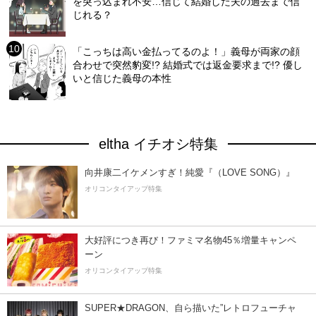
を突っ込まれ不安…信じて結婚した夫の過去まで信
じれる？
「こっちは高い金払ってるのよ！」義母が両家の顔
合わせで突然豹変!? 結婚式では返金要求まで!? 優し
いと信じた義母の本性
eltha イチオシ特集
向井康二イケメンすぎ！純愛『（LOVE SONG）』
オリコンタイアップ特集
大好評につき再び！ファミマ名物45％増量キャンペ
ーン
オリコンタイアップ特集
SUPER★DRAGON、自ら描いた”レトロフューチャ