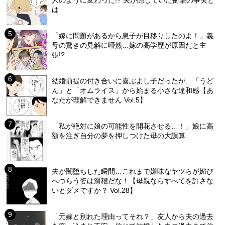
人のように変わった!? 夫が隠していた衝撃の事実と
は
「嫁に問題があるから息子が目移りしたのよ！」義
母の驚きの見解に唖然…嫁の高学歴が原因だと主
張!?
結婚前提の付き合いに喜ぶよし子だったが…「うど
ん」と「オムライス」から始まる小さな違和感【あ
なたが理解できません Vol.5】
「私が絶対に娘の可能性を開花させる…！」娘に高
額を注ぎ自分の夢を押しつけた母の大誤算
夫が闇堕ちした瞬間…これまで嫌味なヤツらが媚び
へつらう姿は滑稽だな！【母親ならすべてを許さな
いとダメですか？ Vol.28】
「元嫁と別れた理由ってそれ？」友人から夫の過去