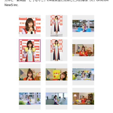
カルビー新商品『とうもりこ』CM発表会に出席した川口春奈（C）ORICON
NewS inc.