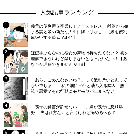
人気記事ランキング
義母の便利屋を卒業してノーストレス！ 離婚から始
まる妻と娘の新たな人生に悔いはなし！【嫁を便利
屋扱いする義母 Vol.44】
ほぼ手ぶらなのに彼女の荷物は持ちたくない？ 彼を
理解できないけど楽しまないともったいない！【あ
なたが理解できません Vol.8】
「あら、ごめんなさいね？」って絶対悪いと思って
ないでしょ…！ 私の畑に平然と踏み入る隣人…無
視？悪意？その行動にモヤモヤが止まらない
「義母の発言が許せない…！」嫁が義母に怒り爆
発！ 夫は仕方ないと言うけれど諦めるべき？
「うるさいから子どもを連れて外に行って？」夫が