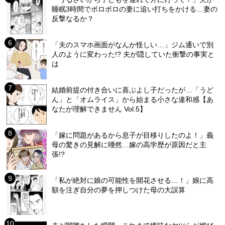
睡眠3時間でボロボロの妻に追い打ちをかける…妻の
反撃なるか？
「夫のスマホ画面がなんか怪しい…」ジム通いで別
人のように変わった!? 夫が隠していた衝撃の事実と
は
結婚前提の付き合いに喜ぶよし子だったが…「うど
ん」と「オムライス」から始まる小さな違和感【あ
なたが理解できません Vol.5】
「嫁に問題があるから息子が目移りしたのよ！」義
母の驚きの見解に唖然…嫁の高学歴が原因だと主
張!?
「私が絶対に娘の可能性を開花させる…！」娘に高
額を注ぎ自分の夢を押しつけた母の大誤算