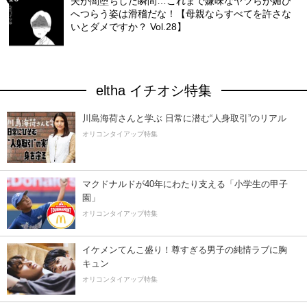
夫が闇堕ちした瞬間…これまで嫌味なヤツらが媚び
へつらう姿は滑稽だな！【母親ならすべてを許さな
いとダメですか？ Vol.28】
eltha イチオシ特集
川島海荷さんと学ぶ 日常に潜む“人身取引”のリアル
オリコンタイアップ特集
マクドナルドが40年にわたり支える「小学生の甲子
園」
オリコンタイアップ特集
イケメンてんこ盛り！尊すぎる男子の純情ラブに胸
キュン
オリコンタイアップ特集