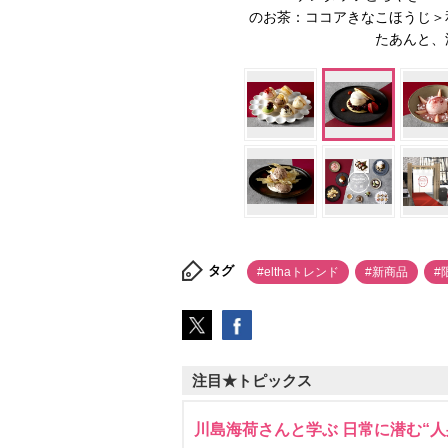
のお茶：ココアきなこほうじ＞
たあんと、
タグ
#elthaトレンド
#新商品
#
注目★トピックス
川島海荷さんと学ぶ 日常に潜む“人