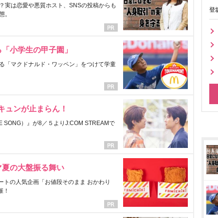
？実は恋愛や悪質ホスト、SNSの投稿からも
登
態。
る「小学生の甲子園」
る「マクドナルド・ワッペン」をつけて学童
にキュンが止まらん！
ONG）』が8／５よりJ:COM STREAMで
マ夏の大盤振る舞い
ートの人気企画「お値段そのまま おかわり
催！