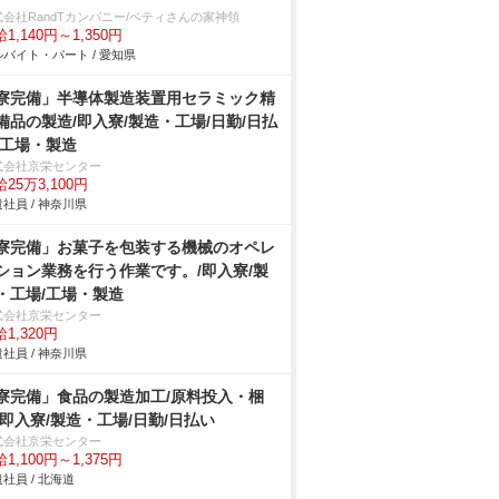
式会社RandTカンパニー/ベティさんの家神領
1,140円～1,350円
バイト・パート / 愛知県
寮完備」半導体製造装置用セラミック精
備品の製造/即入寮/製造・工場/日勤/日払
/工場・製造
式会社京栄センター
25万3,100円
社員 / 神奈川県
寮完備」お菓子を包装する機械のオペレ
ション業務を行う作業です。/即入寮/製
・工場/工場・製造
式会社京栄センター
1,320円
社員 / 神奈川県
寮完備」食品の製造加工/原料投入・梱
/即入寮/製造・工場/日勤/日払い
式会社京栄センター
1,100円～1,375円
社員 / 北海道