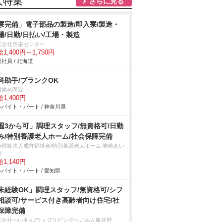
人特集
さらに見る
寮完備」電子部品の製造/即入寮/製造・
場/日勤/日払い/工場・製造
式会社京栄センター
1,400円～1,750円
社員 / 北海道
科助手/ブランクOK
田歯科医院
1,400円
バイト・パート / 神奈川県
週3から可」調理スタッフ/無資格可/日勤
み/特別養護老人ホーム/社会保障完備
会福祉法人成祥福祉会/特別養護老人ホーム 岩崎あい
郷
1,140円
バイト・パート / 愛知県
未経験OK」調理スタッフ/無資格可/シフ
相談可/サービス付き高齢者向け住宅/社
保障完備
式会社へいあん/ウィズリビングへいあん亀井野