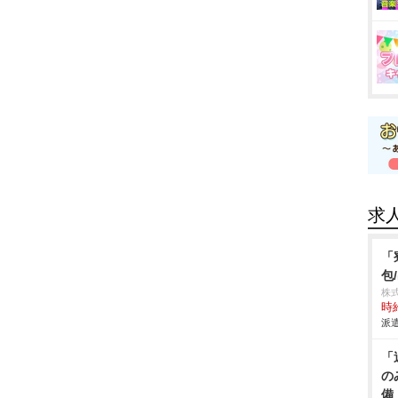
求
「
包
株
時給
派遣
「
の
備