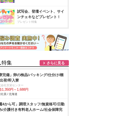
試写会、登壇イベント、サイ
ンチェキなどプレゼント！
プレゼント特集
人特集
さらに見る
寮完備」卵の検品/パッキング/仕分け/梱
/出荷/即入寮
式会社京栄センター
1,350円～1,688円
社員 / 北海道
週4から可」調理スタッフ/無資格可/日勤
み/介護付き有料老人ホーム/社会保障完