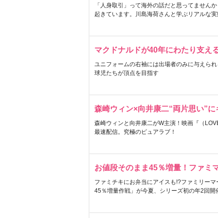
「人身取引」って海外の話だと思ってませんか
起きています。川島海荷さんと学ぶリアルな実
マクドナルドが40年にわたり支え
ユニフォームの右袖には出場者のみに与えられ
球児たちが頂点を目指す
森崎ウィン×向井康二“両片思い”
森崎ウィンと向井康二がW主演！映画『（LOVE S
最速配信。究極のピュアラブ！
お値段そのまま45％増量！ファミ
ファミチキにお弁当にアイスも!?ファミリーマ
45％増量作戦」が今夏、シリーズ初の年2回開