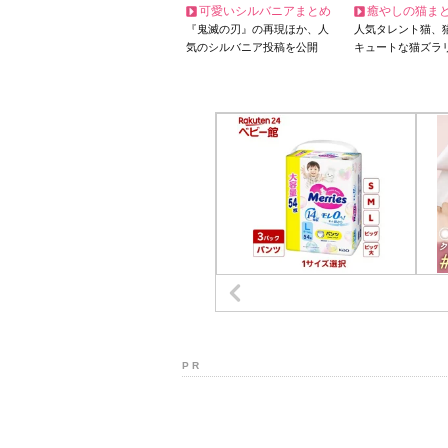
可愛いシルバニアまとめ
癒やしの猫ま
『鬼滅の刃』の再現ほか、人
人気タレント猫、
気のシルバニア投稿を公開
キュートな猫ズラ
P R