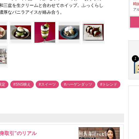
時給
和三盆を生クリームと合わせてホイップ。ふっくらし
アル
濃厚なバニラアイスが絡み合う。
限定
#SNS映え
#スイーツ
#ハーゲンダッツ
#トレンド
身取引”のリアル