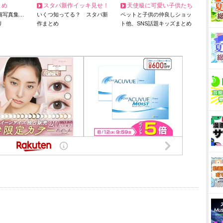
とめ
スタバ新作イッキ見せ！
天使級に可愛い子供たち
猫写真集…
いくつ知ってる？ スタバ新
ペットと子供の仲良しショッ
リ
作まとめ
ト他、SNS話題キッズまとめ