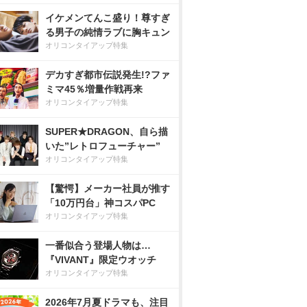
イケメンてんこ盛り！尊すぎ
る男子の純情ラブに胸キュン
オリコンタイアップ特集
デカすぎ都市伝説発生!?ファ
ミマ45％増量作戦再来
オリコンタイアップ特集
SUPER★DRAGON、自ら描
いた”レトロフューチャー”
オリコンタイアップ特集
【驚愕】メーカー社員が推す
「10万円台」神コスパPC
オリコンタイアップ特集
一番似合う登場人物は…
『VIVANT』限定ウオッチ
オリコンタイアップ特集
2026年7月夏ドラマも、注目