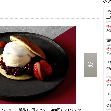
求
「
工
株
時給
派遣
歯
鶴
時給
アル
「
の
社
の
時給
アル
「
ト
会
h バニラ』（単品980円／セット1480円）＜おすすめ
株