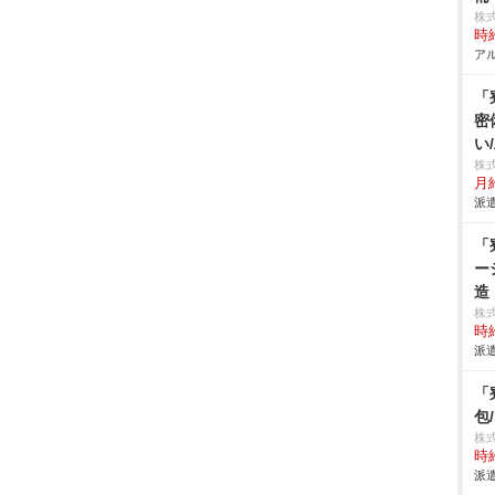
株
時給
アル
「
密
い
株
月給
派遣
「
ー
造
株
時給
派遣
「
包
株
時給
派遣