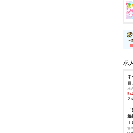
求
ネ
自
株
時給
アル
「
機
工
株