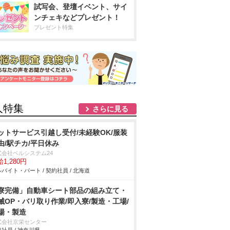
試写会、登壇イベント、サイ
ンチェキなどプレゼント！
プレゼント特集
人特集
さらに見る
ットサービス引越し受付/未経験OK/服装
由/駅チカ/平日休み
式会社ベルシステム24
1,280円
バイト・パート / 契約社員 / 北海道
寮完備」自動車シート部品の組み立て・
械OP・バリ取り作業/即入寮/製造・工場/
場・製造
式会社京栄センター