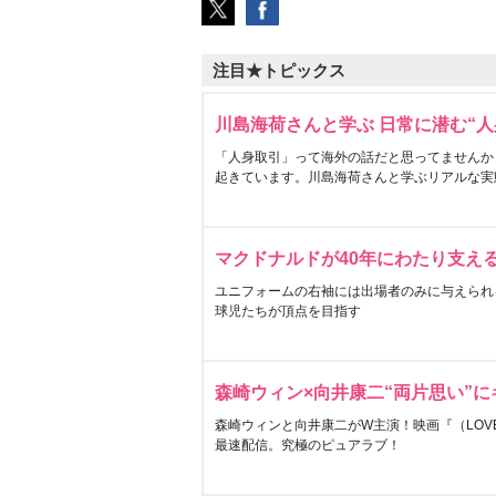
注目★トピックス
川島海荷さんと学ぶ 日常に潜む“人
「人身取引」って海外の話だと思ってませんか
起きています。川島海荷さんと学ぶリアルな実
マクドナルドが40年にわたり支え
ユニフォームの右袖には出場者のみに与えられ
球児たちが頂点を目指す
森崎ウィン×向井康二“両片思い”
森崎ウィンと向井康二がW主演！映画『（LOVE S
最速配信。究極のピュアラブ！