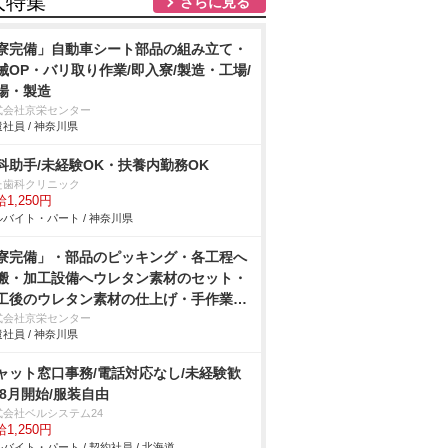
人特集
さらに見る
寮完備」自動車シート部品の組み立て・
械OP・バリ取り作業/即入寮/製造・工場/
場・製造
式会社京栄センター
社員 / 神奈川県
科助手/未経験OK・扶養内勤務OK
た歯科クリニック
1,250円
バイト・パート / 神奈川県
寮完備」・部品のピッキング・各工程へ
搬・加工設備へウレタン素材のセット・
工後のウレタン素材の仕上げ・手作業
アドライバーを使用しての車用シートの
式会社京栄センター
社員 / 神奈川県
付け・製品の検査作業/即入寮/製造・工
ャット窓口事務/電話対応なし/未経験歓
/8月開始/服装自由
式会社ベルシステム24
1,250円
バイト・パート / 契約社員 / 北海道