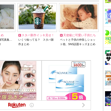
とめ
スタバ新作イッキ見せ！
天使級に可愛い子供たち
猫写真集…
いくつ知ってる？ スタバ新
ペットと子供の仲良しショッ
リ
作まとめ
ト他、SNS話題キッズまとめ