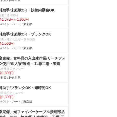
社員 / 神奈川県
科助手/未経験OK・扶養内勤務OK
増北口通り歯科
1,375円～1,900円
バイト・パート / 東京都
科助手/未経験OK・ブランクOK
療法人社団わたなべ歯科医院
1,500円
バイト・パート / 東京都
寮完備」食料品の入出庫作業/リーチフォ
ク使用/即入寮/製造・工場/工場・製造
式会社京栄センター
1,600円
社員 / 神奈川県
科助手/ブランクOK・短時間OK
大前歯科クリニック
1,500円
バイト・パート / 東京都
寮完備」光ファイバーケーブル接続部品