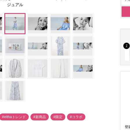
ジュアル
#elthaトレンド
#新商品
#限定
#コラボ
登