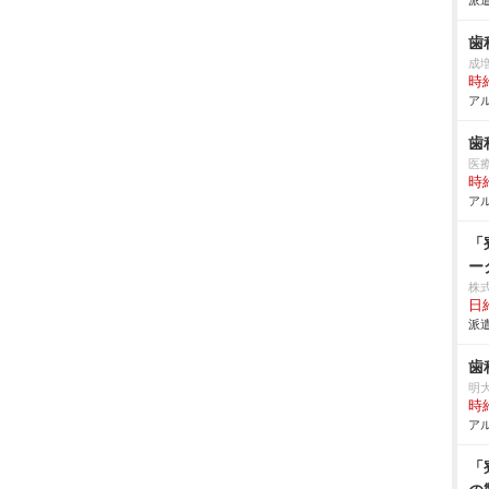
派遣
歯
成
時給
アル
歯
医
時給
アル
「
ー
株
日給
派遣
歯
明
時給
アル
「