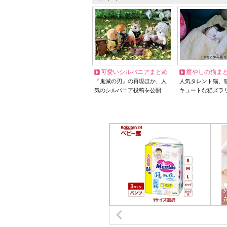
可愛いシルバニアまとめ
癒やしの猫ま
『鬼滅の刃』の再現ほか、人
人気タレント猫、
気のシルバニア投稿を公開
キュートな猫ズラ