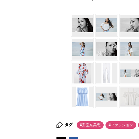
タグ
#安室奈美恵
#ファッション