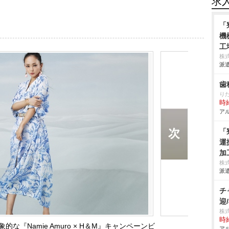
求
「
機
工
株
派遣
歯
り
時給
アル
「
運
加
エ
株
派遣
組
場
チ
迎
株
時給
『Namie Amuro × H＆M』キャンペーンビ
アル