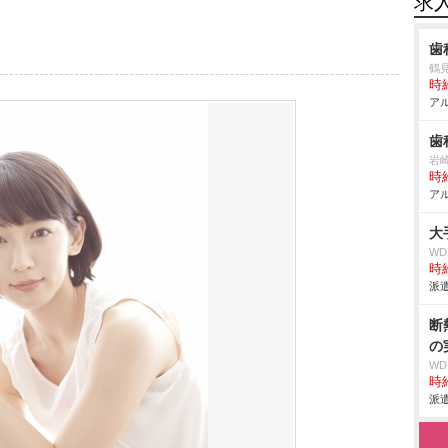
求
歯
鶴
時給
アル
歯
崎
時給
アル
大
W
時給
派遣
断
の
W
時給
派遣