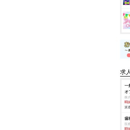
求
一
オ
株
時給
派遣
歯
医
時給