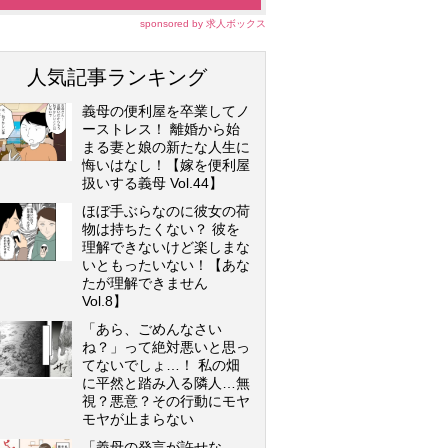
sponsored by 求人ボックス
人気記事ランキング
義母の便利屋を卒業してノ
ーストレス！ 離婚から始
まる妻と娘の新たな人生に
悔いはなし！【嫁を便利屋
扱いする義母 Vol.44】
ほぼ手ぶらなのに彼女の荷
物は持ちたくない？ 彼を
理解できないけど楽しまな
いともったいない！【あな
たが理解できません
Vol.8】
「あら、ごめんなさい
ね？」って絶対悪いと思っ
てないでしょ…！ 私の畑
に平然と踏み入る隣人…無
視？悪意？その行動にモヤ
モヤが止まらない
「義母の発言が許せな