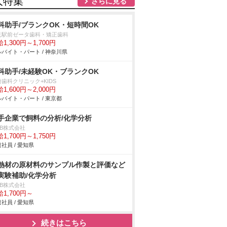
人特集
さらに見る
科助手/ブランクOK・短時間OK
見駅前ゼータ歯科・矯正歯科
1,300円～1,700円
バイト・パート / 神奈川県
科助手/未経験OK・ブランクOK
歯科クリニック+KIDS
1,600円～2,000円
バイト・パート / 東京都
手企業で飼料の分析/化学分析
DB株式会社
1,700円～1,750円
社員 / 愛知県
熱材の原材料のサンプル作製と評価など
実験補助/化学分析
DB株式会社
1,700円～
社員 / 愛知県
続きはこちら