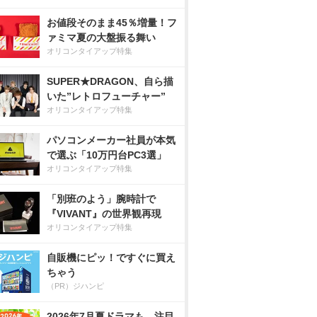
お値段そのまま45％増量！フ
ァミマ夏の大盤振る舞い
オリコンタイアップ特集
SUPER★DRAGON、自ら描
いた”レトロフューチャー”
オリコンタイアップ特集
パソコンメーカー社員が本気
で選ぶ「10万円台PC3選」
オリコンタイアップ特集
「別班のよう」腕時計で
『VIVANT』の世界観再現
オリコンタイアップ特集
自販機にピッ！ですぐに買え
ちゃう
（PR）ジハンピ
2026年7月夏ドラマも、注目