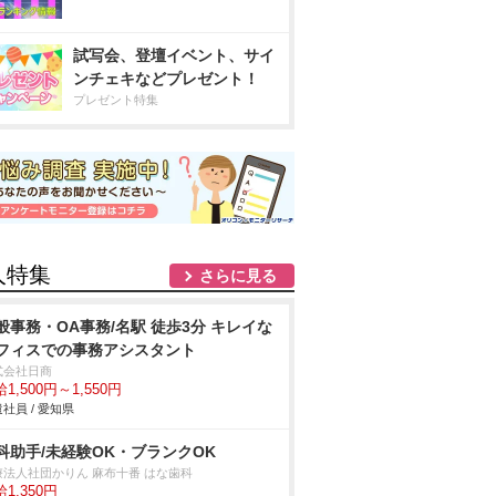
試写会、登壇イベント、サイ
ンチェキなどプレゼント！
プレゼント特集
人特集
さらに見る
般事務・OA事務/名駅 徒歩3分 キレイな
フィスでの事務アシスタント
式会社日商
1,500円～1,550円
社員 / 愛知県
科助手/未経験OK・ブランクOK
療法人社団かりん 麻布十番 はな歯科
1,350円