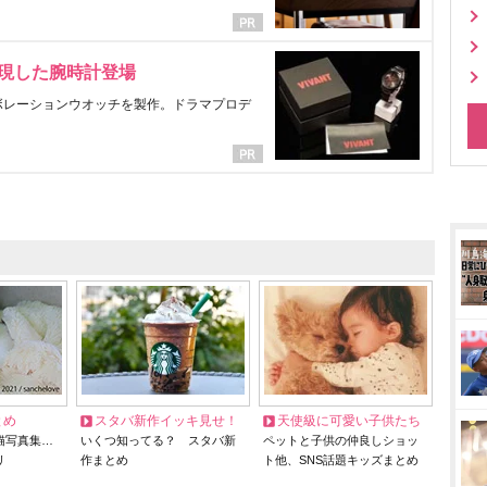
表現した腕時計登場
ラボレーションウオッチを製作。ドラマプロデ
とめ
スタバ新作イッキ見せ！
天使級に可愛い子供たち
猫写真集…
いくつ知ってる？ スタバ新
ペットと子供の仲良しショッ
リ
作まとめ
ト他、SNS話題キッズまとめ