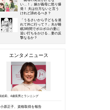
い…！」嫁が義母に怒り爆
発！ 夫は仕方ないと言う
けれど諦めるべき？
「うるさいから子どもを連
れて外に行って？」夫が睡
眠3時間でボロボロの妻に
追い打ちをかける…妻の反
撃なるか？
エンタメニュース
坂絵莉、4歳長男とランニング
小原正子、資格取得を報告