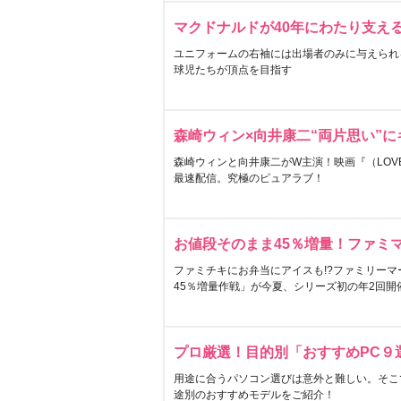
マクドナルドが40年にわたり支え
ユニフォームの右袖には出場者のみに与えられ
球児たちが頂点を目指す
森崎ウィン×向井康二“両片思い”
森崎ウィンと向井康二がW主演！映画『（LOVE S
最速配信。究極のピュアラブ！
お値段そのまま45％増量！ファミ
ファミチキにお弁当にアイスも!?ファミリーマ
45％増量作戦」が今夏、シリーズ初の年2回開
プロ厳選！目的別「おすすめPC９
用途に合うパソコン選びは意外と難しい。そこ
途別のおすすめモデルをご紹介！