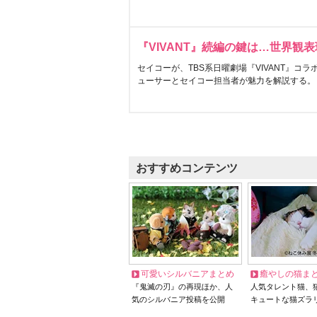
『VIVANT』続編の鍵は…世界観
セイコーが、TBS系日曜劇場『VIVANT』コ
ューサーとセイコー担当者が魅力を解説する。
おすすめコンテンツ
可愛いシルバニアまとめ
癒やしの猫ま
『鬼滅の刃』の再現ほか、人
人気タレント猫、
気のシルバニア投稿を公開
キュートな猫ズラ