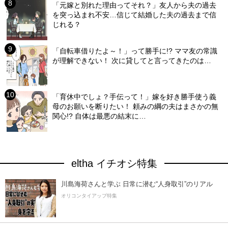
「元嫁と別れた理由ってそれ？」友人から夫の過去
を突っ込まれ不安…信じて結婚した夫の過去まで信
じれる？
「自転車借りたよ～！」って勝手に!? ママ友の常識
が理解できない！ 次に貸してと言ってきたのは…
「育休中でしょ？手伝って！」嫁を好き勝手使う義
母のお願いを断りたい！ 頼みの綱の夫はまさかの無
関心!? 自体は最悪の結末に…
eltha イチオシ特集
川島海荷さんと学ぶ 日常に潜む“人身取引”のリアル
オリコンタイアップ特集