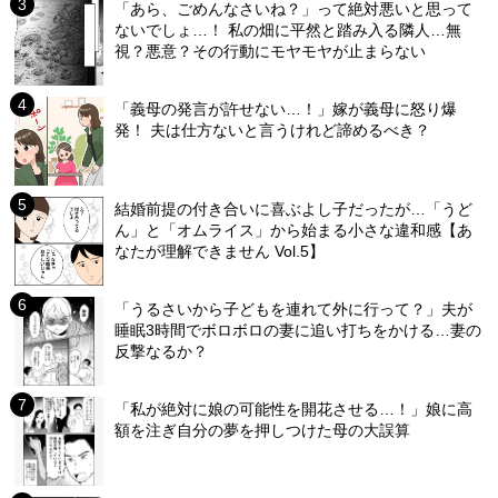
「あら、ごめんなさいね？」って絶対悪いと思って
ないでしょ…！ 私の畑に平然と踏み入る隣人…無
視？悪意？その行動にモヤモヤが止まらない
「義母の発言が許せない…！」嫁が義母に怒り爆
発！ 夫は仕方ないと言うけれど諦めるべき？
結婚前提の付き合いに喜ぶよし子だったが…「うど
ん」と「オムライス」から始まる小さな違和感【あ
なたが理解できません Vol.5】
「うるさいから子どもを連れて外に行って？」夫が
睡眠3時間でボロボロの妻に追い打ちをかける…妻の
反撃なるか？
「私が絶対に娘の可能性を開花させる…！」娘に高
額を注ぎ自分の夢を押しつけた母の大誤算