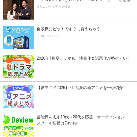
オリコンタイアップ特集
自販機にピッ！ですぐに買えちゃう
（PR）ジハンピ
2026年7月夏ドラマも、注目作＆話題作が勢ぞろい！
【夏アニメ2026】7月期夏の新アニメを一挙紹介！
芸能界を志す10代～20代を応援！オーディション・
スクール情報はDeview