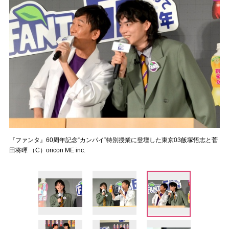
『ファンタ』60周年記念“カンパイ”特別授業に登壇した東京03飯塚悟志と菅
田将暉 （C）oricon ME inc.