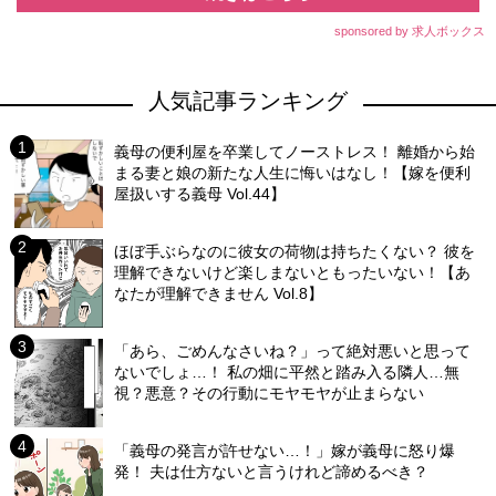
sponsored by 求人ボックス
人気記事ランキング
義母の便利屋を卒業してノーストレス！ 離婚から始
まる妻と娘の新たな人生に悔いはなし！【嫁を便利
屋扱いする義母 Vol.44】
ほぼ手ぶらなのに彼女の荷物は持ちたくない？ 彼を
理解できないけど楽しまないともったいない！【あ
なたが理解できません Vol.8】
「あら、ごめんなさいね？」って絶対悪いと思って
ないでしょ…！ 私の畑に平然と踏み入る隣人…無
視？悪意？その行動にモヤモヤが止まらない
「義母の発言が許せない…！」嫁が義母に怒り爆
発！ 夫は仕方ないと言うけれど諦めるべき？