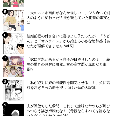
「夫のスマホ画面がなんか怪しい…」ジム通いで別
人のように変わった!? 夫が隠していた衝撃の事実と
は
結婚前提の付き合いに喜ぶよし子だったが…「うど
ん」と「オムライス」から始まる小さな違和感【あ
なたが理解できません Vol.5】
「嫁に問題があるから息子が目移りしたのよ！」義
母の驚きの見解に唖然…嫁の高学歴が原因だと主
張!?
「私が絶対に娘の可能性を開花させる…！」娘に高
額を注ぎ自分の夢を押しつけた母の大誤算
夫が闇堕ちした瞬間…これまで嫌味なヤツらが媚び
へつらう姿は滑稽だな！【母親ならすべてを許さな
いとダメですか？ Vol.28】