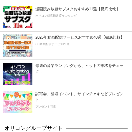
漫画読み放題サブスクおすすめ11選【徹底比較】
オリコン顧客満足度ランキング
2026年動画配信サービスおすすめ40選【徹底比較】
CS動画配信サービス20選
毎週の音楽ランキングから、ヒットの推移をチェッ
ク！
試写会、登壇イベント、サインチェキなどプレゼン
ト！
プレゼント特集
オリコングループサイト