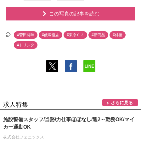
この写真の記事を読む
#菅田将暉
#飯塚悟志
#東京０３
#新商品
#俳優
#ドリンク
さらに見る
求人特集
施設警備スタッフ/当務/力仕事ほぼなし/週2～勤務OK/マイ
カー通勤OK
株式会社フェニックス