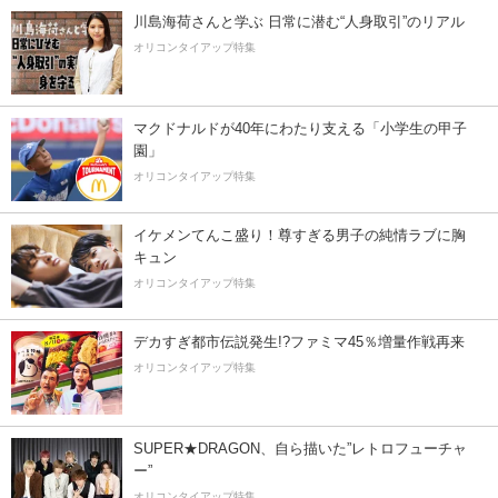
川島海荷さんと学ぶ 日常に潜む“人身取引”のリアル
オリコンタイアップ特集
マクドナルドが40年にわたり支える「小学生の甲子
園」
オリコンタイアップ特集
イケメンてんこ盛り！尊すぎる男子の純情ラブに胸
キュン
オリコンタイアップ特集
デカすぎ都市伝説発生!?ファミマ45％増量作戦再来
オリコンタイアップ特集
SUPER★DRAGON、自ら描いた”レトロフューチャ
ー”
オリコンタイアップ特集