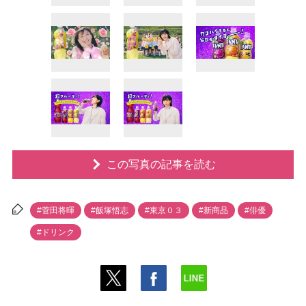
この写真の記事を読む
#菅田将暉
#飯塚悟志
#東京０３
#新商品
#俳優
#ドリンク