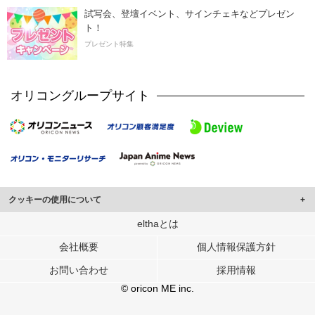
試写会、登壇イベント、サインチェキなどプレゼン
ト！
プレゼント特集
オリコングループサイト
クッキーの使用について
このサイトでは Cookie を使用して、ユーザーに合わせたコンテンツや広告の
elthaとは
表示、ソーシャル メディア機能の提供、広告の表示回数やクリック数の測定を
会社概要
個人情報保護方針
行っています。
また、ユーザーによるサイトの利用状況についても情報を収集し、ソーシャル
お問い合わせ
採用情報
メディアや広告配信、データ解析の各パートナーに提供しています。
各パートナーは、この情報とユーザーが各パートナーに提供した他の情報や、
© oricon ME inc.
ユーザーが各パートナーのサービスを使用したときに収集した他の情報を組み
合わせて使用することがあります。