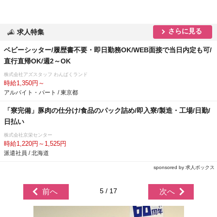
さらに見る
求人特集
ベビーシッター/履歴書不要・即日勤務OK/WEB面接で当日内定も可/
直行直帰OK/週2～OK
株式会社アズスタッフ わんぱくランド
時給1,350円～
アルバイト・パート / 東京都
「寮完備」豚肉の仕分け/食品のパック詰め/即入寮/製造・工場/日勤/
日払い
株式会社京栄センター
時給1,220円～1,525円
派遣社員 / 北海道
sponsored by 求人ボックス
5 / 17
前へ
次へ