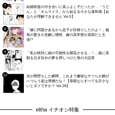
結婚前提の付き合いに喜ぶよし子だったが…「うど
ん」と「オムライス」から始まる小さな違和感【あ
なたが理解できません Vol.5】
「嫁に問題があるから息子が目移りしたのよ！」義
母の驚きの見解に唖然…嫁の高学歴が原因だと主
張!?
「私が絶対に娘の可能性を開花させる…！」娘に高
額を注ぎ自分の夢を押しつけた母の大誤算
夫が闇堕ちした瞬間…これまで嫌味なヤツらが媚び
へつらう姿は滑稽だな！【母親ならすべてを許さな
いとダメですか？ Vol.28】
eltha イチオシ特集