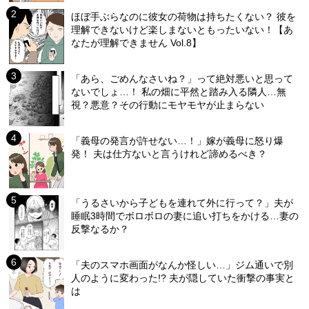
ほぼ手ぶらなのに彼女の荷物は持ちたくない？ 彼を
理解できないけど楽しまないともったいない！【あ
なたが理解できません Vol.8】
「あら、ごめんなさいね？」って絶対悪いと思って
ないでしょ…！ 私の畑に平然と踏み入る隣人…無
視？悪意？その行動にモヤモヤが止まらない
「義母の発言が許せない…！」嫁が義母に怒り爆
発！ 夫は仕方ないと言うけれど諦めるべき？
「うるさいから子どもを連れて外に行って？」夫が
睡眠3時間でボロボロの妻に追い打ちをかける…妻の
反撃なるか？
「夫のスマホ画面がなんか怪しい…」ジム通いで別
人のように変わった!? 夫が隠していた衝撃の事実と
は