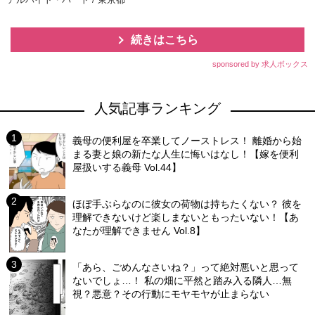
続きはこちら
sponsored by 求人ボックス
人気記事ランキング
義母の便利屋を卒業してノーストレス！ 離婚から始
まる妻と娘の新たな人生に悔いはなし！【嫁を便利
屋扱いする義母 Vol.44】
ほぼ手ぶらなのに彼女の荷物は持ちたくない？ 彼を
理解できないけど楽しまないともったいない！【あ
なたが理解できません Vol.8】
「あら、ごめんなさいね？」って絶対悪いと思って
ないでしょ…！ 私の畑に平然と踏み入る隣人…無
視？悪意？その行動にモヤモヤが止まらない