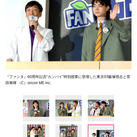
『ファンタ』60周年記念“カンパイ”特別授業に登壇した東京03飯塚悟志と菅
田将暉 （C）oricon ME inc.