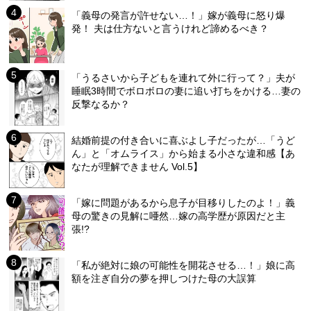
「義母の発言が許せない…！」嫁が義母に怒り爆
発！ 夫は仕方ないと言うけれど諦めるべき？
「うるさいから子どもを連れて外に行って？」夫が
睡眠3時間でボロボロの妻に追い打ちをかける…妻の
反撃なるか？
結婚前提の付き合いに喜ぶよし子だったが…「うど
ん」と「オムライス」から始まる小さな違和感【あ
なたが理解できません Vol.5】
「嫁に問題があるから息子が目移りしたのよ！」義
母の驚きの見解に唖然…嫁の高学歴が原因だと主
張!?
「私が絶対に娘の可能性を開花させる…！」娘に高
額を注ぎ自分の夢を押しつけた母の大誤算