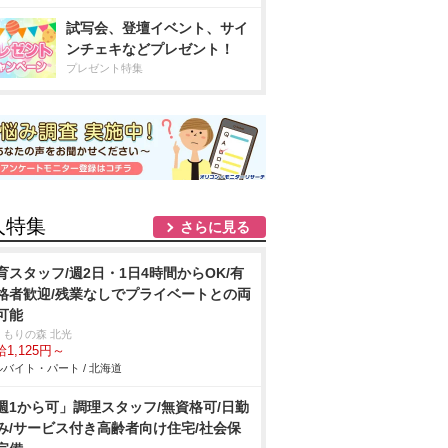
試写会、登壇イベント、サイ
ンチェキなどプレゼント！
プレゼント特集
人特集
さらに見る
育スタッフ/週2日・1日4時間からOK/有
格者歓迎/残業なしでプライベートとの両
可能
くもりの森 北光
1,125円～
バイト・パート / 北海道
週1から可」調理スタッフ/無資格可/日勤
み/サービス付き高齢者向け住宅/社会保