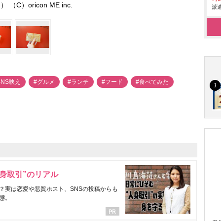
） （C）oricon ME inc.
派遣
SNS映え
#グルメ
#ランチ
#フード
#食べてみた
身取引”のリアル
？実は恋愛や悪質ホスト、SNSの投稿からも
態。