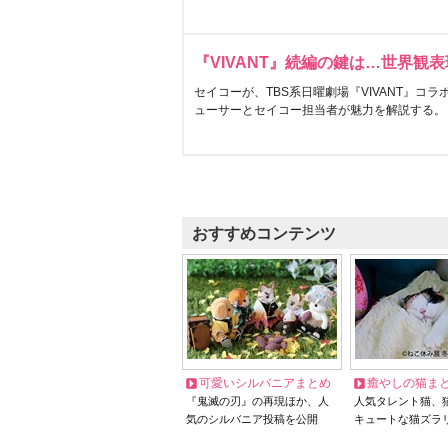
『VIVANT』続編の鍵は…世界観
セイコーが、TBS系日曜劇場『VIVANT』コ
ューサーとセイコー担当者が魅力を解説する。
おすすめコンテンツ
可愛いシルバニアまとめ
癒やしの猫ま
『鬼滅の刃』の再現ほか、人
人気タレント猫、
気のシルバニア投稿を公開
キュートな猫ズラ