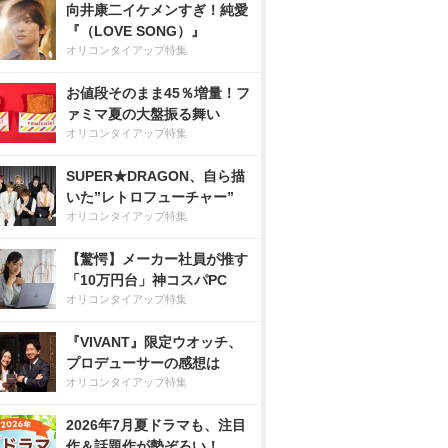
向井康二イケメンすぎ！純愛
『（LOVE SONG）』
オリコンタイアップ特集
お値段そのまま45％増量！フ
ァミマ夏の大盤振る舞い
オリコンタイアップ特集
SUPER★DRAGON、自ら描
いた”レトロフューチャー”
オリコンタイアップ特集
【驚愕】メーカー社員が推す
「10万円台」神コスパPC
オリコンタイアップ特集
『VIVANT』限定ウオッチ、
プロデューサーの感想は
オリコンタイアップ特集
2026年7月夏ドラマも、注目
作＆話題作が勢ぞろい！