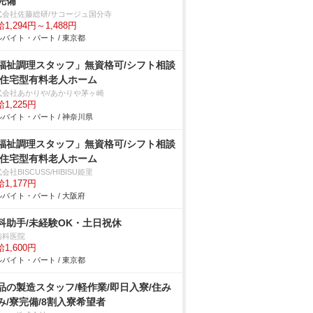
完備
式会社佐藤総研/サコージュ国分寺
1,294円～1,488円
バイト・パート / 東京都
福祉調理スタッフ」無資格可/シフト相談
/住宅型有料老人ホーム
式会社あかりや/あかりや茅ヶ崎
1,225円
バイト・パート / 神奈川県
福祉調理スタッフ」無資格可/シフト相談
/住宅型有料老人ホーム
会社BISCUSS/HIBISU姫里
1,177円
バイト・パート / 大阪府
科助手/未経験OK・土日祝休
歯科医院
1,600円
バイト・パート / 東京都
品の製造スタッフ/軽作業/即日入寮/住み
み/寮完備/8割入寮希望者