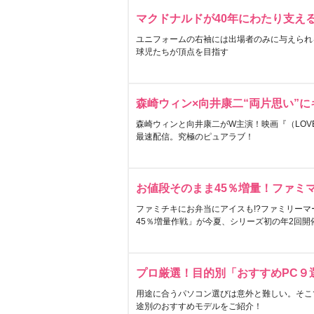
マクドナルドが40年にわたり支え
ユニフォームの右袖には出場者のみに与えられ
球児たちが頂点を目指す
森崎ウィン×向井康二“両片思い”
森崎ウィンと向井康二がW主演！映画『（LOVE S
最速配信。究極のピュアラブ！
お値段そのまま45％増量！ファミ
ファミチキにお弁当にアイスも!?ファミリーマ
45％増量作戦」が今夏、シリーズ初の年2回開
プロ厳選！目的別「おすすめPC９
用途に合うパソコン選びは意外と難しい。そこ
途別のおすすめモデルをご紹介！