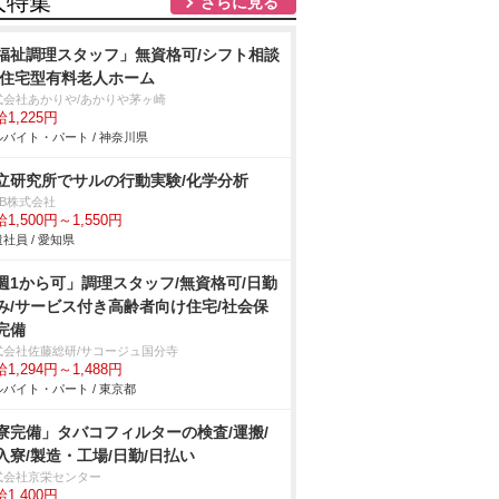
人特集
さらに見る
福祉調理スタッフ」無資格可/シフト相談
/住宅型有料老人ホーム
式会社あかりや/あかりや茅ヶ崎
1,225円
バイト・パート / 神奈川県
立研究所でサルの行動実験/化学分析
DB株式会社
1,500円～1,550円
社員 / 愛知県
週1から可」調理スタッフ/無資格可/日勤
み/サービス付き高齢者向け住宅/社会保
完備
式会社佐藤総研/サコージュ国分寺
1,294円～1,488円
バイト・パート / 東京都
寮完備」タバコフィルターの検査/運搬/
入寮/製造・工場/日勤/日払い
式会社京栄センター
1,400円