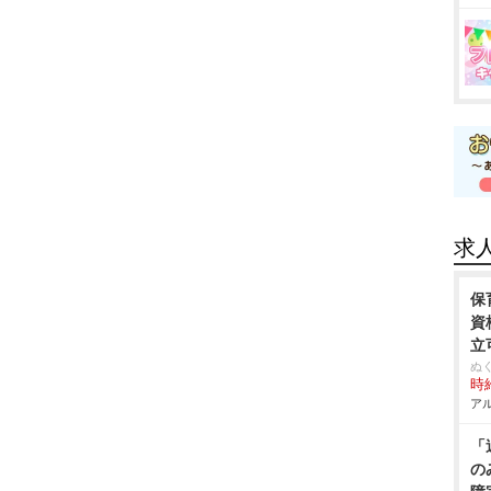
求
保
資
立
ぬ
時給
アル
「
の