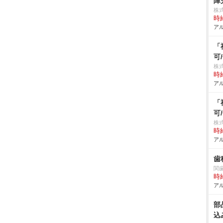
障
株
時給
アル
「
可
株
時給
アル
「
可
株式
時給
アル
歯
関
時給
アル
部
込