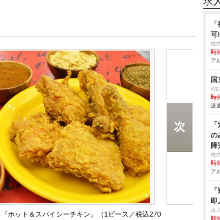
求
「
可
株
時給
アル
国
W
時給
派遣
「
の
障
株
時給
アル
「
即
株
『ホット＆スパイシーチキン』（1ピース／税込270
時給