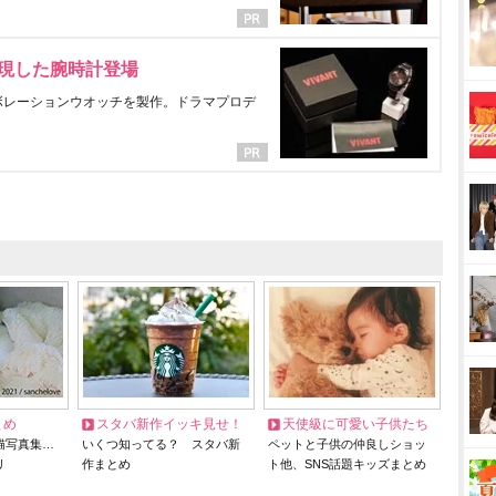
表現した腕時計登場
ラボレーションウオッチを製作。ドラマプロデ
とめ
スタバ新作イッキ見せ！
天使級に可愛い子供たち
猫写真集…
いくつ知ってる？ スタバ新
ペットと子供の仲良しショッ
リ
作まとめ
ト他、SNS話題キッズまとめ