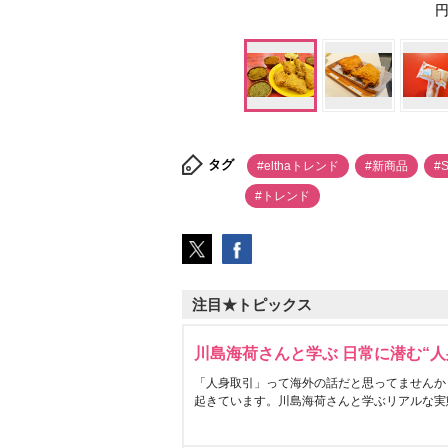
円
タグ
#elthaトレンド
#新商品
#
#トレンド
注目★トピックス
川島海荷さんと学ぶ 日常に潜む“人
「人身取引」って海外の話だと思ってませんか
起きています。川島海荷さんと学ぶリアルな実