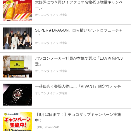
大好評につき再び！ファミマ名物45％増量キャンペ
ーン
オリコンタイアップ特集
SUPER★DRAGON、自ら描いた”レトロフューチャ
ー”
オリコンタイアップ特集
パソコンメーカー社員が本気で選ぶ「10万円台PC3
選」
オリコンタイアップ特集
一番似合う登場人物は…『VIVANT』限定ウオッチ
オリコンタイアップ特集
【8月12日まで！】チョコザップキャンペーン実施
中！
（PR）chocoZAP