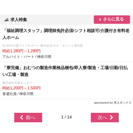
さらに見る
求人特集
「福祉調理スタッフ」調理師免許必須/シフト相談可/介護付き有料老
人ホーム
ALSOK介護ライフサポート 株式会社/ネオ・サミット湯河原
時給1,280円～1,290円
アルバイト・パート / 神奈川県
「寮完備」おむつの製造作業検品梱包/即入寮/製造・工場/日勤/日払
い/工場・製造
株式会社京栄センター
時給1,200円～1,500円
派遣社員 / 神奈川県
sponsored by 求人ボックス
1 / 14
前へ
次へ