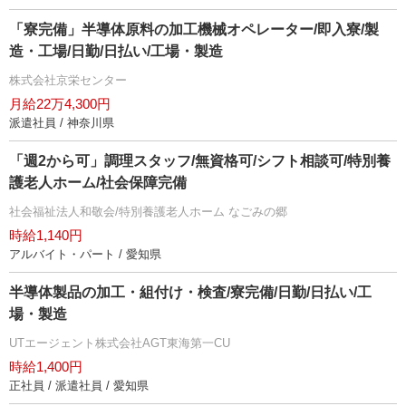
「寮完備」半導体原料の加工機械オペレーター/即入寮/製
造・工場/日勤/日払い/工場・製造
株式会社京栄センター
月給22万4,300円
派遣社員 / 神奈川県
「週2から可」調理スタッフ/無資格可/シフト相談可/特別養
護老人ホーム/社会保障完備
社会福祉法人和敬会/特別養護老人ホーム なごみの郷
時給1,140円
アルバイト・パート / 愛知県
半導体製品の加工・組付け・検査/寮完備/日勤/日払い/工
場・製造
UTエージェント株式会社AGT東海第一CU
時給1,400円
正社員 / 派遣社員 / 愛知県