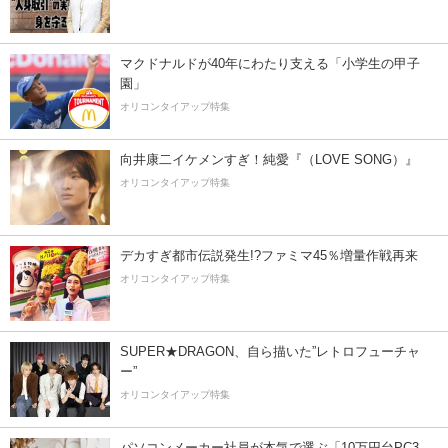
マクドナルドが40年にわたり支える「小学生の甲子
園」
オリコンタイアップ特集
向井康二イケメンすぎ！純愛『（LOVE SONG）』
オリコンタイアップ特集
デカすぎ都市伝説発生!?ファミマ45％増量作戦再来
オリコンタイアップ特集
SUPER★DRAGON、自ら描いた”レトロフューチャ
ー”
オリコンタイアップ特集
パソコンメーカー社員が本気で選ぶ「10万円台PC3