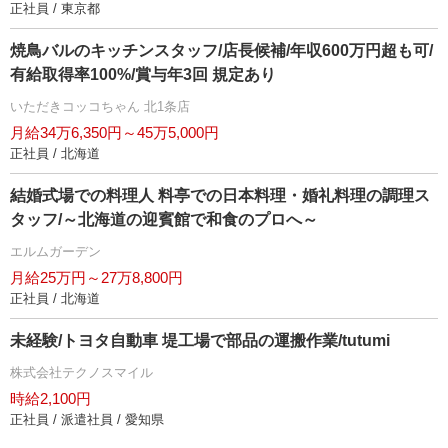
正社員 / 東京都
焼鳥バルのキッチンスタッフ/店長候補/年収600万円超も可/
有給取得率100%/賞与年3回 規定あり
いただきコッコちゃん 北1条店
月給34万6,350円～45万5,000円
正社員 / 北海道
結婚式場での料理人 料亭での日本料理・婚礼料理の調理ス
タッフ/～北海道の迎賓館で和食のプロへ～
エルムガーデン
月給25万円～27万8,800円
正社員 / 北海道
未経験/トヨタ自動車 堤工場で部品の運搬作業/tutumi
株式会社テクノスマイル
時給2,100円
正社員 / 派遣社員 / 愛知県