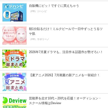
自販機にピッ！ですぐに買えちゃう
（PR）ジハンピ
朝1分貼るだけ！ミルクピールで一日中ずっとうるツ
ヤ肌
（PR）サボリーノ
2026年7月夏ドラマも、注目作＆話題作が勢ぞろい！
【夏アニメ2026】7月期夏の新アニメを一挙紹介！
芸能界を志す10代～20代を応援！オーディション・
スクール情報はDeview