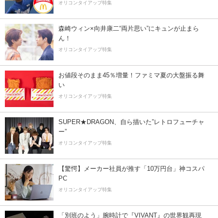
オリコンタイアップ特集
森崎ウィン×向井康二“両片思い”にキュンが止まら
ん！
オリコンタイアップ特集
お値段そのまま45％増量！ファミマ夏の大盤振る舞
い
オリコンタイアップ特集
SUPER★DRAGON、自ら描いた”レトロフューチャ
ー”
オリコンタイアップ特集
【驚愕】メーカー社員が推す「10万円台」神コスパ
PC
オリコンタイアップ特集
「別班のよう」腕時計で『VIVANT』の世界観再現