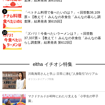
査隊」結果発表 第610回】
「ベトナム料理で食べたいのは？」＜回答数38,109
票＞【教えて！ みんなの衣食住「みんなの暮らし調
査隊」結果発表 第615回】
「ズバリ！今食べたいラーメンは？」＜回答数
37,337票＞【教えて！ みんなの衣食住「みんなの暮
らし調査隊」結果発表 第612回】
eltha イチオシ特集
川島海荷さんと学ぶ 日常に潜む“人身取引”のリアル
オリコンタイアップ特集
マクドナルドが40年にわたり支える「小学生の甲子
園」