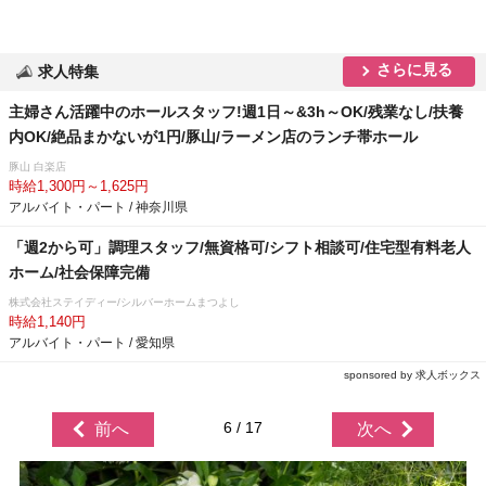
さらに見る
求人特集
主婦さん活躍中のホールスタッフ!週1日～&3h～OK/残業なし/扶養
内OK/絶品まかないが1円/豚山/ラーメン店のランチ帯ホール
豚山 白楽店
時給1,300円～1,625円
アルバイト・パート / 神奈川県
「週2から可」調理スタッフ/無資格可/シフト相談可/住宅型有料老人
ホーム/社会保障完備
株式会社ステイディー/シルバーホームまつよし
時給1,140円
アルバイト・パート / 愛知県
sponsored by 求人ボックス
6 / 17
前へ
次へ