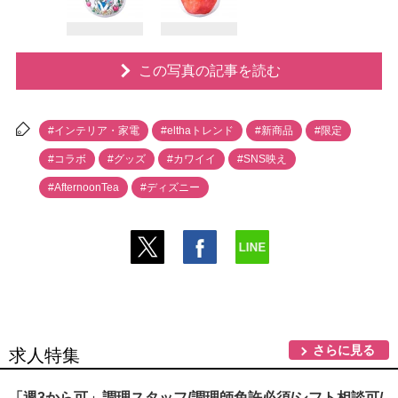
この写真の記事を読む
#インテリア・家電
#elthaトレンド
#新商品
#限定
#コラボ
#グッズ
#カワイイ
#SNS映え
#AfternoonTea
#ディズニー
さらに見る
求人特集
「週3から可」調理スタッフ/調理師免許必須/シフト相談可/