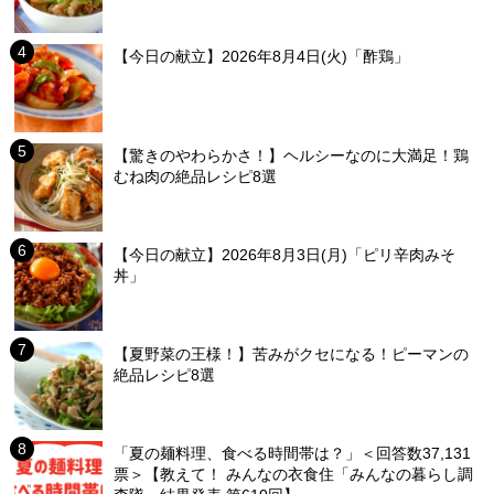
【今日の献立】2026年8月4日(火)「酢鶏」
【驚きのやわらかさ！】ヘルシーなのに大満足！鶏
むね肉の絶品レシピ8選
【今日の献立】2026年8月3日(月)「ピリ辛肉みそ
丼」
【夏野菜の王様！】苦みがクセになる！ピーマンの
絶品レシピ8選
「夏の麺料理、食べる時間帯は？」＜回答数37,131
票＞【教えて！ みんなの衣食住「みんなの暮らし調