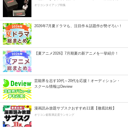
オリコンタイアップ特集
2026年7月夏ドラマも、注目作＆話題作が勢ぞろい！
【夏アニメ2026】7月期夏の新アニメを一挙紹介！
芸能界を志す10代～20代を応援！オーディション・
スクール情報はDeview
漫画読み放題サブスクおすすめ11選【徹底比較】
オリコン顧客満足度ランキング