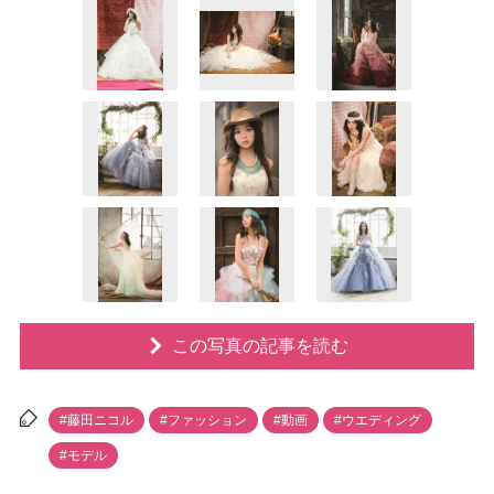
この写真の記事を読む
#藤田ニコル
#ファッション
#動画
#ウエディング
#モデル