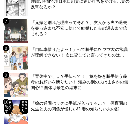
睡眠3時間でボロボロの妻に追い打ちをかける…妻の
反撃なるか？
「元嫁と別れた理由ってそれ？」友人から夫の過去
を突っ込まれ不安…信じて結婚した夫の過去まで信
じれる？
「自転車借りたよ～！」って勝手に!? ママ友の常識
が理解できない！ 次に貸してと言ってきたのは…
「育休中でしょ？手伝って！」嫁を好き勝手使う義
母のお願いを断りたい！ 頼みの綱の夫はまさかの無
関心!? 自体は最悪の結末に…
「娘の通園バッグに手紙が入ってる…？」保育園の
先生と夫の関係が怪しい!? 妻の知らない夫の顔