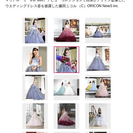
マリアローザ『b.b. duo』デビューコレクションで自身がデザイン監修した
ウエディングドレス姿を披露した藤田ニコル （C）ORICON NewS inc.