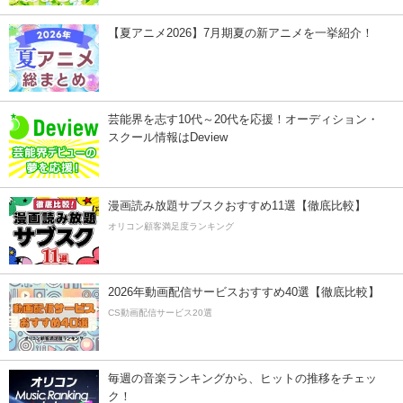
【夏アニメ2026】7月期夏の新アニメを一挙紹介！
芸能界を志す10代～20代を応援！オーディション・
スクール情報はDeview
漫画読み放題サブスクおすすめ11選【徹底比較】
オリコン顧客満足度ランキング
2026年動画配信サービスおすすめ40選【徹底比較】
CS動画配信サービス20選
毎週の音楽ランキングから、ヒットの推移をチェッ
ク！