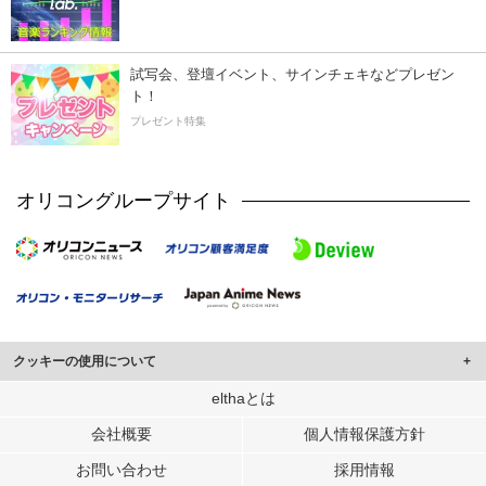
試写会、登壇イベント、サインチェキなどプレゼン
ト！
プレゼント特集
オリコングループサイト
クッキーの使用について
このサイトでは Cookie を使用して、ユーザーに合わせたコンテンツや広告の
elthaとは
表示、ソーシャル メディア機能の提供、広告の表示回数やクリック数の測定を
会社概要
個人情報保護方針
行っています。
また、ユーザーによるサイトの利用状況についても情報を収集し、ソーシャル
お問い合わせ
採用情報
メディアや広告配信、データ解析の各パートナーに提供しています。