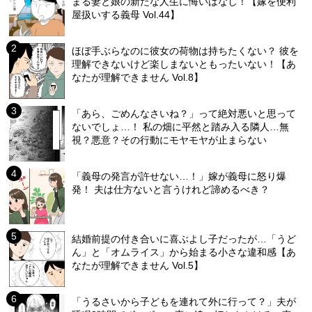
まる妻と娘の新たな人生に悔いはなし！【嫁を便利
屋扱いする義母 Vol.44】
ほぼ手ぶらなのに彼女の荷物は持ちたくない？ 彼を
理解できないけど楽しまないともったいない！【あ
なたが理解できません Vol.8】
「あら、ごめんなさいね？」って絶対悪いと思って
ないでしょ…！ 私の畑に平然と踏み入る隣人…無
視？悪意？その行動にモヤモヤが止まらない
「義母の発言が許せない…！」嫁が義母に怒り爆
発！ 夫は仕方ないと言うけれど諦めるべき？
結婚前提の付き合いに喜ぶよし子だったが…「うど
ん」と「オムライス」から始まる小さな違和感【あ
なたが理解できません Vol.5】
「うるさいから子どもを連れて外に行って？」夫が