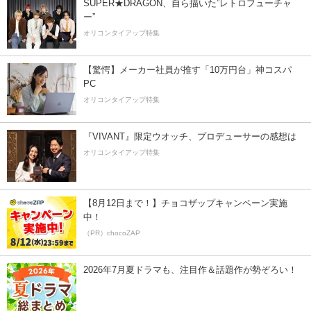
SUPER★DRAGON、自ら描いた”レトロフューチャ
ー”
オリコンタイアップ特集
【驚愕】メーカー社員が推す「10万円台」神コスパ
PC
オリコンタイアップ特集
『VIVANT』限定ウオッチ、プロデューサーの感想は
オリコンタイアップ特集
【8月12日まで！】チョコザップキャンペーン実施
中！
（PR）chocoZAP
2026年7月夏ドラマも、注目作＆話題作が勢ぞろい！