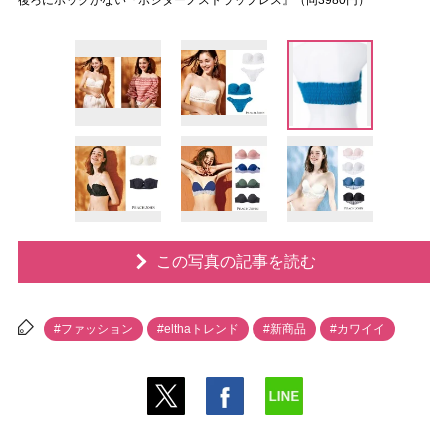
後ろにホックがない『ポジターノストラップレス』（同3980円）
この写真の記事を読む
#ファッション
#elthaトレンド
#新商品
#カワイイ