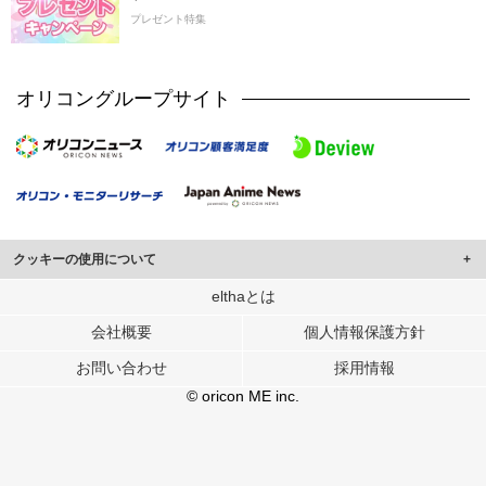
プレゼント特集
オリコングループサイト
クッキーの使用について
このサイトでは Cookie を使用して、ユーザーに合わせたコンテンツや広告の
elthaとは
表示、ソーシャル メディア機能の提供、広告の表示回数やクリック数の測定を
会社概要
個人情報保護方針
行っています。
また、ユーザーによるサイトの利用状況についても情報を収集し、ソーシャル
お問い合わせ
採用情報
メディアや広告配信、データ解析の各パートナーに提供しています。
各パートナーは、この情報とユーザーが各パートナーに提供した他の情報や、
© oricon ME inc.
ユーザーが各パートナーのサービスを使用したときに収集した他の情報を組み
合わせて使用することがあります。