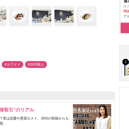
週
株
時給
アル
#カワイイ
#SNS映え
身取引”のリアル
？実は恋愛や悪質ホスト、SNSの投稿からも
態。