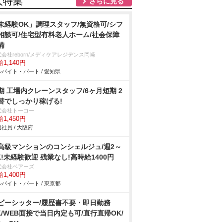
人特集
さらに見る
未経験OK」調理スタッフ/無資格可/シフ
相談可/住宅型有料老人ホーム/社会保障
備
会社reborn/メディケアレジデンス岡崎
1,140円
バイト・パート / 愛知県
期 工場内クレーンスタッフ/6ヶ月短期 2
替でしっかり稼げる!
式会社トーコー
1,450円
社員 / 大阪府
高級マンションのコンシェルジュ/週2～
K!未経験歓迎 残業なし!高時給1400円
式会社ベアーズ
1,400円
バイト・パート / 東京都
ビーシッター/履歴書不要・即日勤務
K/WEB面接で当日内定も可/直行直帰OK/