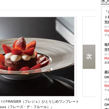
求
「
ト
完
株式
時給
アル
短
交
株
時給
派遣
超
O
株
時給
アル
ベ
イFRAISIER（フレジェ）ひとりじめワンプレート
O
es fleurs（フレーズ・デ・フルール）』