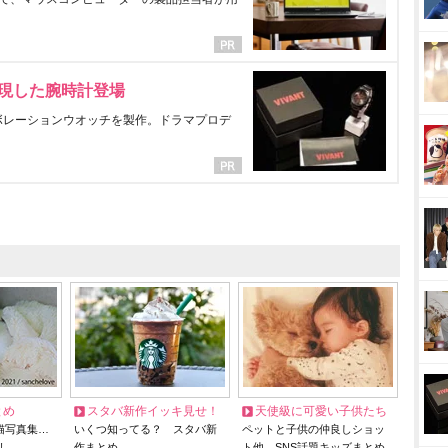
表現した腕時計登場
ラボレーションウオッチを製作。ドラマプロデ
とめ
スタバ新作イッキ見せ！
天使級に可愛い子供たち
猫写真集…
いくつ知ってる？ スタバ新
ペットと子供の仲良しショッ
リ
作まとめ
ト他、SNS話題キッズまとめ