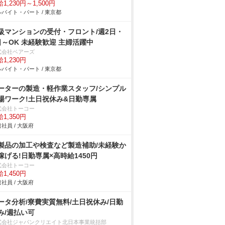
1,230円～1,500円
バイト・パート / 東京都
級マンションの受付・フロント/週2日・
日～OK 未経験歓迎 主婦活躍中
式会社ベアーズ
1,230円
バイト・パート / 東京都
ーターの製造・軽作業スタッフ/シンプル
場ワーク!土日祝休み&日勤専属
式会社トーコー
1,350円
社員 / 大阪府
製品の加工や検査など製造補助/未経験か
稼げる!日勤専属×高時給1450円
式会社トーコー
1,450円
社員 / 大阪府
ータ分析/寮費実質無料/土日祝休み/日勤
み/週払い可
式会社ジャパンクリエイト北日本事業統括部