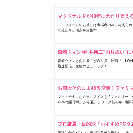
マクドナルドが40年にわたり支え
ユニフォームの右袖には出場者のみに与えられ
球児たちが頂点を目指す
森崎ウィン×向井康二“両片思い”
森崎ウィンと向井康二がW主演！映画『（LOVE S
最速配信。究極のピュアラブ！
お値段そのまま45％増量！ファミ
ファミチキにお弁当にアイスも!?ファミリーマ
45％増量作戦」が今夏、シリーズ初の年2回開
プロ厳選！目的別「おすすめPC９
用途に合うパソコン選びは意外と難しい。そこ