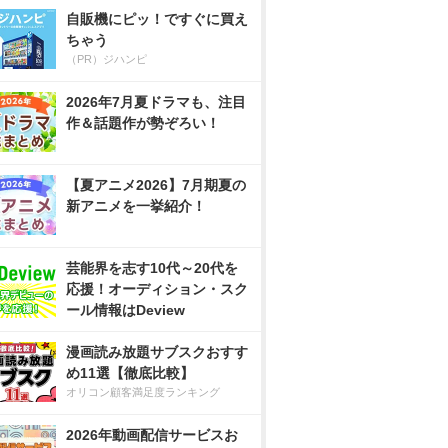
自販機にピッ！ですぐに買え
ちゃう
（PR）ジハンピ
2026年7月夏ドラマも、注目
作＆話題作が勢ぞろい！
【夏アニメ2026】7月期夏の
新アニメを一挙紹介！
芸能界を志す10代～20代を
応援！オーディション・スク
ール情報はDeview
漫画読み放題サブスクおすす
め11選【徹底比較】
オリコン顧客満足度ランキング
2026年動画配信サービスお