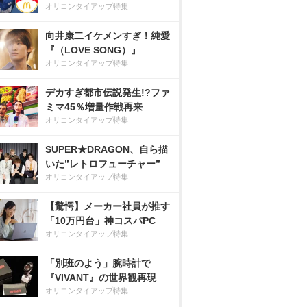
オリコンタイアップ特集
向井康二イケメンすぎ！純愛
『（LOVE SONG）』
オリコンタイアップ特集
デカすぎ都市伝説発生!?ファ
ミマ45％増量作戦再来
オリコンタイアップ特集
SUPER★DRAGON、自ら描
いた”レトロフューチャー”
オリコンタイアップ特集
【驚愕】メーカー社員が推す
「10万円台」神コスパPC
オリコンタイアップ特集
「別班のよう」腕時計で
『VIVANT』の世界観再現
オリコンタイアップ特集