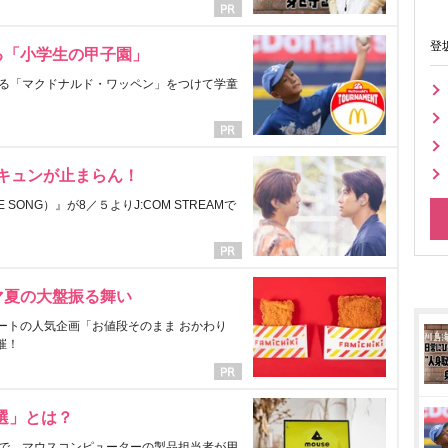
登
る「小学生の甲子園」
る「マクドナルド・ワッペン」をつけて学童
にキュンが止まらん！
ONG）』が8／５よりJ:COM STREAMで
マ夏の大盤振る舞い
ートの人気企画「お値段そのまま おかわり
催！
選」とは？
で、マウスコンピューターの製品担当者が用