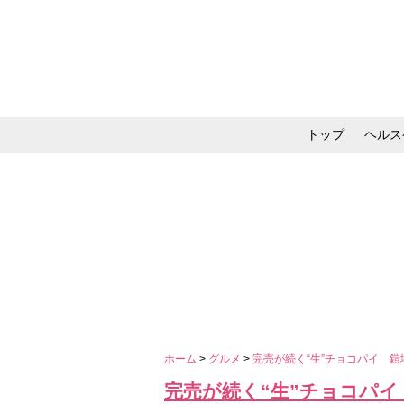
トップ
ヘルス
メイク・コスメ・スキ
ホーム
>
グルメ
>
完売が続く“生”チョコパイ 
完売が続く“生”チョコパ