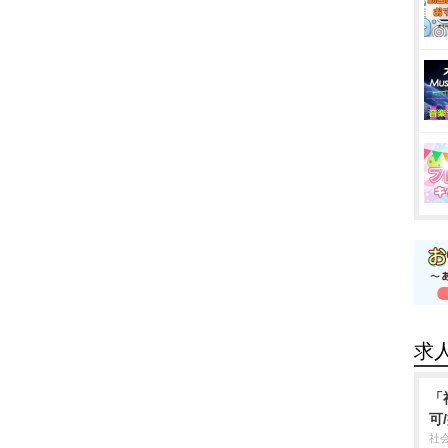
求
「
可
社