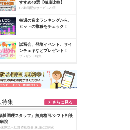
すすめ40選【徹底比較】
CS動画配信サービス20選
毎週の音楽ランキングから、
ヒットの推移をチェック！
試写会、登壇イベント、サイ
ンチェキなどプレゼント！
プレゼント特集
人特集
さらに見る
福祉調理スタッフ」無資格可/シフト相談
/病院
会医療法人社団 森山医会 森山記念病院