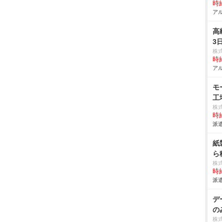
時給
アル
高
3
株
時給
アル
モ
工
株
時給
派遣
紙
ら
株
時給
派遣
デ
の
株