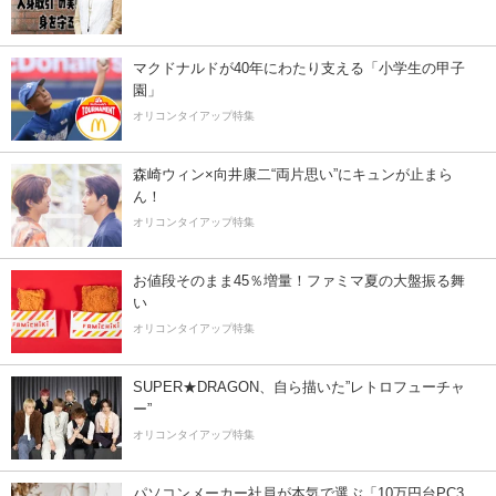
マクドナルドが40年にわたり支える「小学生の甲子
園」
オリコンタイアップ特集
森崎ウィン×向井康二“両片思い”にキュンが止まら
ん！
オリコンタイアップ特集
お値段そのまま45％増量！ファミマ夏の大盤振る舞
い
オリコンタイアップ特集
SUPER★DRAGON、自ら描いた”レトロフューチャ
ー”
オリコンタイアップ特集
パソコンメーカー社員が本気で選ぶ「10万円台PC3