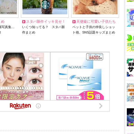
とめ
スタバ新作イッキ見せ！
天使級に可愛い子供たち
猫写真集…
いくつ知ってる？ スタバ新
ペットと子供の仲良しショッ
リ
作まとめ
ト他、SNS話題キッズまとめ