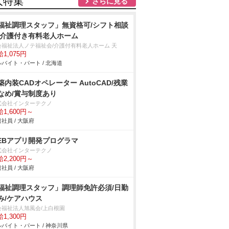
人特集
さらに見る
福祉調理スタッフ」無資格可/シフト相談
/介護付き有料老人ホーム
会福祉法人ノテ福祉会/介護付有料老人ホーム 天
1,075円
バイト・パート / 北海道
築内装CADオペレーター AutoCAD/残業
なめ/賞与制度あり
式会社インターテクノ
1,600円～
社員 / 大阪府
EBアプリ開発プログラマ
式会社インターテクノ
2,200円～
社員 / 大阪府
福祉調理スタッフ」調理師免許必須/日勤
み/ケアハウス
会福祉法人旭風会/上白根園
1,300円
バイト・パート / 神奈川県