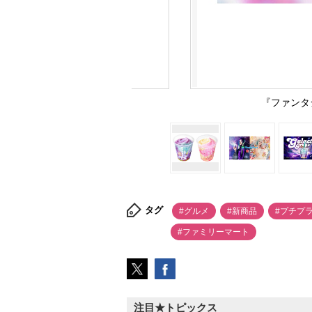
『ファンタ
タグ
#グルメ
#新商品
#プチプ
#ファミリーマート
注目★トピックス