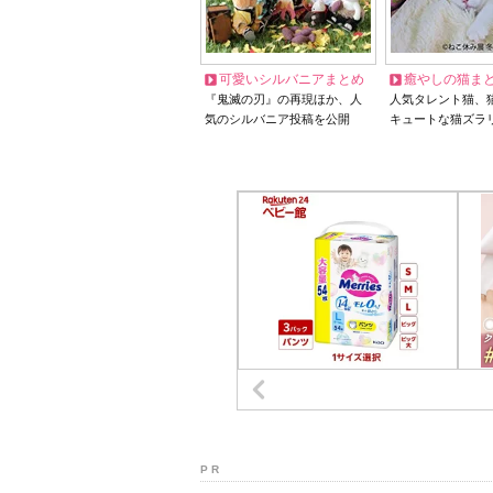
可愛いシルバニアまとめ
癒やしの猫ま
『鬼滅の刃』の再現ほか、人
人気タレント猫、
気のシルバニア投稿を公開
キュートな猫ズラ
P R