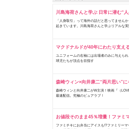
川島海荷さんと学ぶ 日常に潜む“人
「人身取引」って海外の話だと思ってませんか
起きています。川島海荷さんと学ぶリアルな実
マクドナルドが40年にわたり支え
ユニフォームの右袖には出場者のみに与えられ
球児たちが頂点を目指す
森崎ウィン×向井康二“両片思い”
森崎ウィンと向井康二がW主演！映画『（LOVE S
最速配信。究極のピュアラブ！
お値段そのまま45％増量！ファミ
ファミチキにお弁当にアイスも!?ファミリーマ