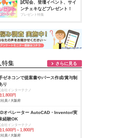
試写会、登壇イベント、サイ
ンチェキなどプレゼント！
プレゼント特集
人特集
さらに見る
手ゼネコンで提案書やパース作成/賞与制
あり
式会社インターテクノ
1,800円
社員 / 大阪府
ADオペレーター AutoCAD・Inventor/実
未経験OK
式会社インターテクノ
1,600円～1,800円
社員 / 大阪府