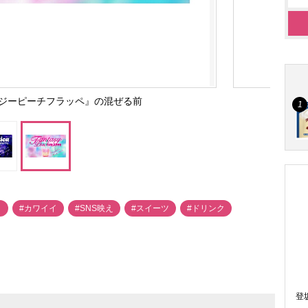
ジーピーチフラッペ』の混ぜる前
ラ
#カワイイ
#SNS映え
#スイーツ
#ドリンク
登