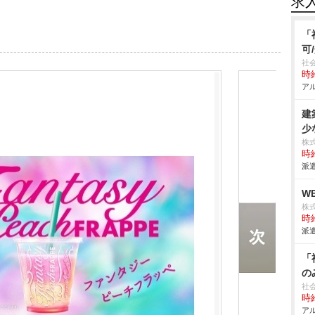
求
「
可
社
時給
アル
建
少
株
時給
派遣
W
株
時給
派遣
「
の
社
時給
アル