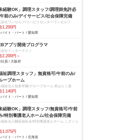
未経験OK」調理スタッフ/調理師免許必
/午前のみ/デイサービス/社会保障完備
式会社ワンセルフ/リハビリセンターワンセルフ
1,200円
バイト・パート / 愛知県
EBアプリ開発プログラマ
式会社インターテクノ
2,200円～
社員 / 大阪府
福祉調理スタッフ」無資格可/午前のみ/
ループホーム
会福祉法人知多学園/グループホーム 前山らく楽
1,140円
バイト・パート / 愛知県
未経験OK」調理スタッフ/無資格可/午前
み/特別養護老人ホーム/社会保障完備
会福祉法人幌延福祉会/特別養護老人ホーム こざくら
1,075円
バイト・パート / 北海道