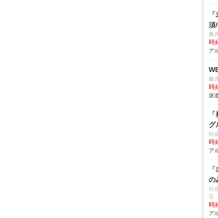
「
須
株
時給
アル
W
株
時給
派遣
「
グ
社
時給
アル
「
の
社
荘
時給
アル