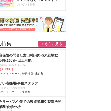
プレゼント特集
人特集
さらに見る
命保険の問合せ窓口/在宅OK/未経験歓
/月収25万円以上可能
式会社ベルシステム24
1,730円
バイト・パート / 契約社員 / 東京都
がい者採用/事務スタッフ
フィアメディ株式会社
バイト・パート / 東京都
託サービス企業での製造業務や製造法開
業務/化学分析