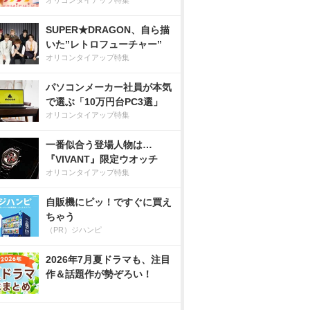
オリコンタイアップ特集
SUPER★DRAGON、自ら描
いた”レトロフューチャー”
オリコンタイアップ特集
パソコンメーカー社員が本気
で選ぶ「10万円台PC3選」
オリコンタイアップ特集
一番似合う登場人物は…
『VIVANT』限定ウオッチ
オリコンタイアップ特集
自販機にピッ！ですぐに買え
ちゃう
（PR）ジハンピ
2026年7月夏ドラマも、注目
作＆話題作が勢ぞろい！