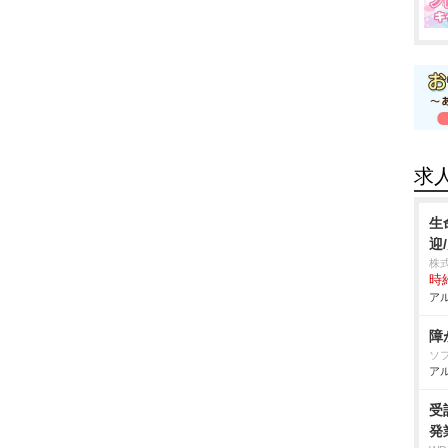
求
生
迎
株
時給
アル
障
ソ
アル
受
発