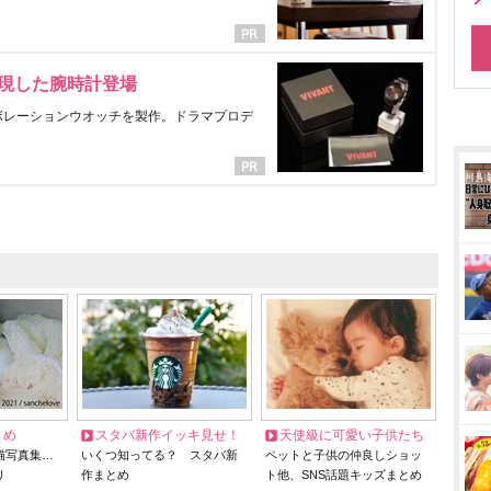
表現した腕時計登場
ラボレーションウオッチを製作。ドラマプロデ
とめ
スタバ新作イッキ見せ！
天使級に可愛い子供たち
猫写真集…
いくつ知ってる？ スタバ新
ペットと子供の仲良しショッ
リ
作まとめ
ト他、SNS話題キッズまとめ