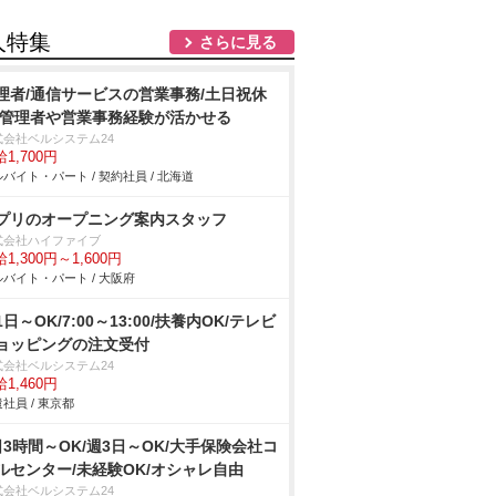
人特集
さらに見る
理者/通信サービスの営業事務/土日祝休
/管理者や営業事務経験が活かせる
式会社ベルシステム24
1,700円
バイト・パート / 契約社員 / 北海道
プリのオープニング案内スタッフ
式会社ハイファイブ
1,300円～1,600円
バイト・パート / 大阪府
1日～OK/7:00～13:00/扶養内OK/テレビ
ョッピングの注文受付
式会社ベルシステム24
1,460円
社員 / 東京都
日3時間～OK/週3日～OK/大手保険会社コ
ルセンター/未経験OK/オシャレ自由
式会社ベルシステム24