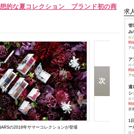
ボ幻想的な夏コレクション ブランド初の商
求
管
み
株
時給
アル
ア
株
時給
アル
週
シ
株
時給
派遣
1
ー
NARSの2018年サマーコレクションが登場
株