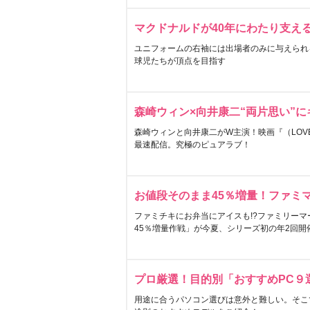
マクドナルドが40年にわたり支え
ユニフォームの右袖には出場者のみに与えられ
球児たちが頂点を目指す
森崎ウィン×向井康二“両片思い”
森崎ウィンと向井康二がW主演！映画『（LOVE S
最速配信。究極のピュアラブ！
お値段そのまま45％増量！ファミ
ファミチキにお弁当にアイスも!?ファミリーマ
45％増量作戦」が今夏、シリーズ初の年2回開
プロ厳選！目的別「おすすめPC９
用途に合うパソコン選びは意外と難しい。そこ