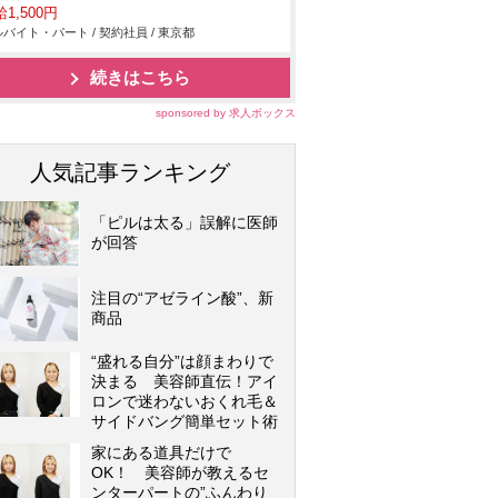
1,500円
バイト・パート / 契約社員 / 東京都
続きはこちら
sponsored by 求人ボックス
人気記事ランキング
「ピルは太る」誤解に医師
が回答
注目の“アゼライン酸”、新
商品
“盛れる自分”は顔まわりで
決まる 美容師直伝！アイ
ロンで迷わないおくれ毛＆
サイドバング簡単セット術
家にある道具だけで
OK！ 美容師が教えるセ
ンターパートの”ふんわり