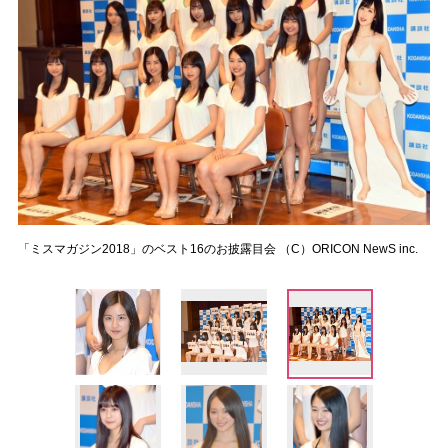
「ミスマガジン2018」のベスト16のお披露目会 （C）ORICON NewS inc.