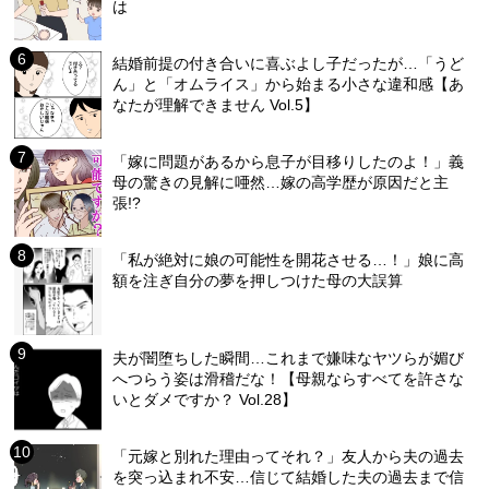
は
結婚前提の付き合いに喜ぶよし子だったが…「うど
ん」と「オムライス」から始まる小さな違和感【あ
なたが理解できません Vol.5】
「嫁に問題があるから息子が目移りしたのよ！」義
母の驚きの見解に唖然…嫁の高学歴が原因だと主
張!?
「私が絶対に娘の可能性を開花させる…！」娘に高
額を注ぎ自分の夢を押しつけた母の大誤算
夫が闇堕ちした瞬間…これまで嫌味なヤツらが媚び
へつらう姿は滑稽だな！【母親ならすべてを許さな
いとダメですか？ Vol.28】
「元嫁と別れた理由ってそれ？」友人から夫の過去
を突っ込まれ不安…信じて結婚した夫の過去まで信