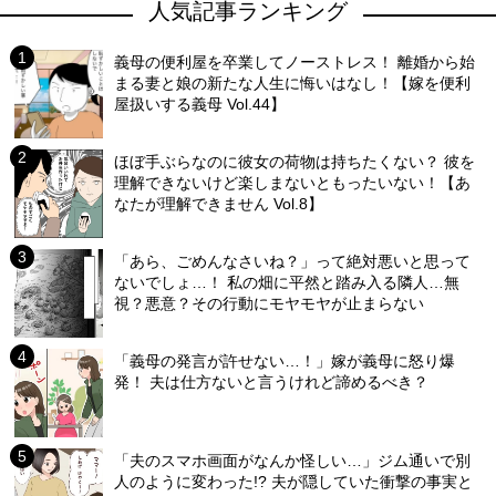
人気記事ランキング
義母の便利屋を卒業してノーストレス！ 離婚から始
まる妻と娘の新たな人生に悔いはなし！【嫁を便利
屋扱いする義母 Vol.44】
ほぼ手ぶらなのに彼女の荷物は持ちたくない？ 彼を
理解できないけど楽しまないともったいない！【あ
なたが理解できません Vol.8】
「あら、ごめんなさいね？」って絶対悪いと思って
ないでしょ…！ 私の畑に平然と踏み入る隣人…無
視？悪意？その行動にモヤモヤが止まらない
「義母の発言が許せない…！」嫁が義母に怒り爆
発！ 夫は仕方ないと言うけれど諦めるべき？
「夫のスマホ画面がなんか怪しい…」ジム通いで別
人のように変わった!? 夫が隠していた衝撃の事実と