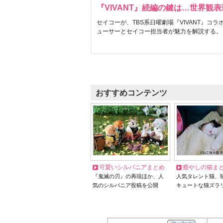
『VIVANT』続編の鍵は…世界観
セイコーが、TBS系日曜劇場『VIVANT』コ
ューサーとセイコー担当者が魅力を解説する。
おすすめコンテンツ
可愛いシルバニアまとめ
癒やしの猫ま
『鬼滅の刃』の再現ほか、人
人気タレント猫、
気のシルバニア投稿を公開
キュートな猫ズラ