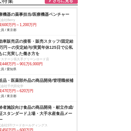
人特集
さらに見る
療機器の薬事担当/医療機器ベンチャー
会社Berry
収600万円～1,200万円
員 / 東京都
動車販売店の接客・販売スタッフ/固定給
2万円～の安定給与/実質年休125日で公私
もに充実した働き方を
クステージ⾧久手グリーンロード店
448万円～901万6,000円
員 / 愛知県
粧品・医薬部外品の商品開発/管理職候補
式会社千代田化学
収470万円～620万円
員 / 東京都
齢者施設向け食品の商品開発・献立作成/
証スタンダード上場・大手水産食品メー
ー
式会社STIフードホールディングス
収450万円～600万円