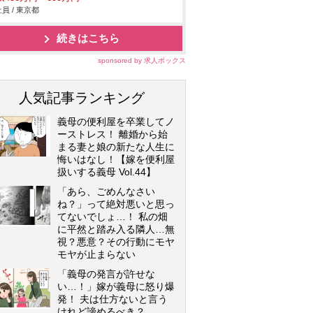
員 / 東京都
続きはこちら
sponsored by 求人ボックス
人気記事ランキング
義母の便利屋を卒業してノ
ーストレス！ 離婚から始
まる妻と娘の新たな人生に
悔いはなし！【嫁を便利屋
扱いする義母 Vol.44】
「あら、ごめんなさい
ね？」って絶対悪いと思っ
てないでしょ…！ 私の畑
に平然と踏み入る隣人…無
視？悪意？その行動にモヤ
モヤが止まらない
「義母の発言が許せな
い…！」嫁が義母に怒り爆
発！ 夫は仕方ないと言う
けれど諦めるべき？