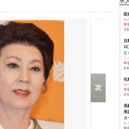
求
医
株式
年
正社
自
3
と
ネ
年収
正社
化
株
年
正社
高
東
カ
株
年