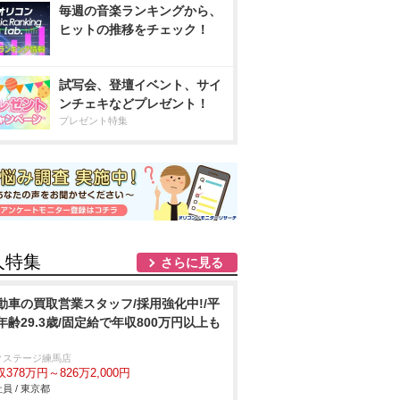
毎週の音楽ランキングから、
ヒットの推移をチェック！
試写会、登壇イベント、サイ
ンチェキなどプレゼント！
プレゼント特集
人特集
さらに見る
動車の買取営業スタッフ/採用強化中!/平
年齢29.3歳/固定給で年収800万円以上も
クステージ練馬店
378万円～826万2,000円
員 / 東京都