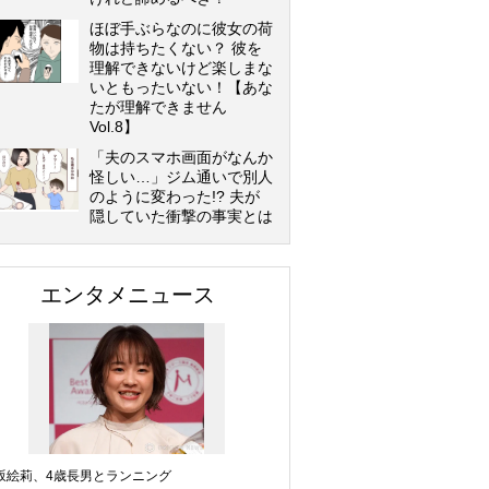
ほぼ手ぶらなのに彼女の荷
物は持ちたくない？ 彼を
理解できないけど楽しまな
いともったいない！【あな
たが理解できません
Vol.8】
「夫のスマホ画面がなんか
怪しい…」ジム通いで別人
のように変わった!? 夫が
隠していた衝撃の事実とは
エンタメニュース
坂絵莉、4歳長男とランニング