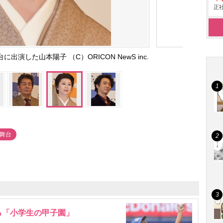
正社
演した山本陽子 （C）ORICON NewS inc.
#舞台
る「小学生の甲子園」