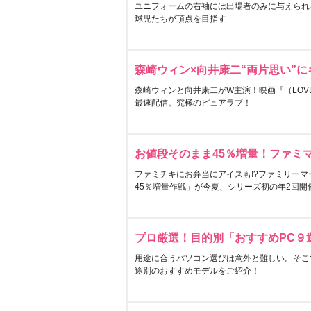
ユニフォームの右袖には出場者のみに与えられ
球児たちが頂点を目指す
森崎ウィン×向井康二“両片思い”
森崎ウィンと向井康二がW主演！映画『（LOVE S
最速配信。究極のピュアラブ！
お値段そのまま45％増量！ファミ
ファミチキにお弁当にアイスも!?ファミリーマ
45％増量作戦」が今夏、シリーズ初の年2回開
プロ厳選！目的別「おすすめPC９
用途に合うパソコン選びは意外と難しい。そこ
途別のおすすめモデルをご紹介！