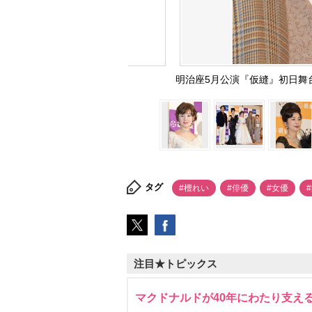
明治座5月公演『仮縫』初日舞台に出
タグ
#檀れい
#俳優
#女優
注目★トピックス
マクドナルドが40年にわたり支え