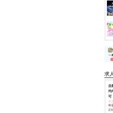
求
自
均
可
ネ
年収
正社