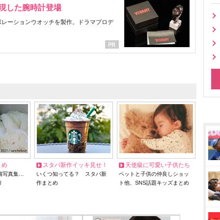
表現した腕時計登場
ラボレーションウオッチを製作。ドラマプロデ
とめ
スタバ新作イッキ見せ！
天使級に可愛い子供たち
猫写真集…
いくつ知ってる？ スタバ新
ペットと子供の仲良しショッ
リ
作まとめ
ト他、SNS話題キッズまとめ